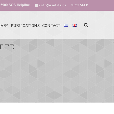
info@isotita.gr
SITEMAP
5900 SOS Helpline
RARY
PUBLICATIONS
CONTACT
Ε.Γ.Ε