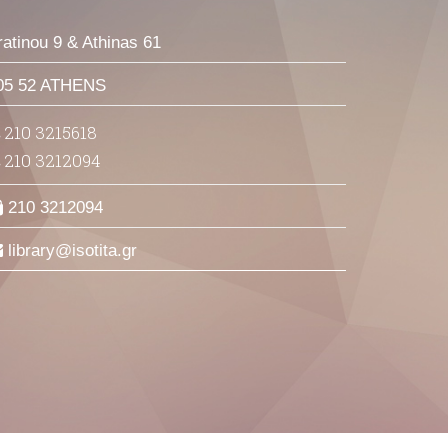
ratinou 9 & Athinas 61
05 52 ATHENS
210 3215618
210 3212094
210 3212094
library
isotita
gr