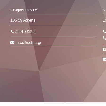
Dragatsaniou 8
K
105 59 Athens
1
2144055251
info
isotita
gr