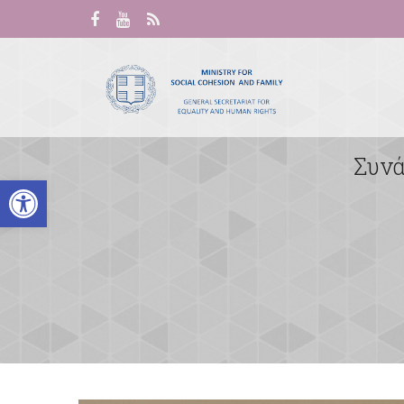
Συνά
Open toolbar