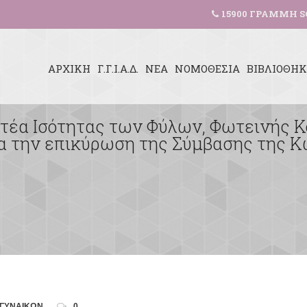
15900 ΓΡΑΜΜΗ S
ΑΡΧΙΚΗ
Γ.Γ.Ι.Α.Δ.
ΝΕΑ
ΝΟΜΟΘΕΣΙΑ
ΒΙΒΛΙΟΘΗ
ατέα Ισότητας των Φύλων, Φωτεινής Κ
για την επικύρωση της Σύμβασης της
 ΓΥΝΑΙΚΩΝ
0