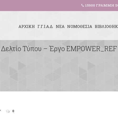
15900 ΓΡΑΜΜΗ S
ΑΡΧΙΚΗ
Γ.Γ.Ι.Α.Δ.
ΝΕΑ
ΝΟΜΟΘΕΣΙΑ
ΒΙΒΛΙΟΘΗ
Δελτίο Τύπου – Έργο EMPOWER_REF
Υ
0