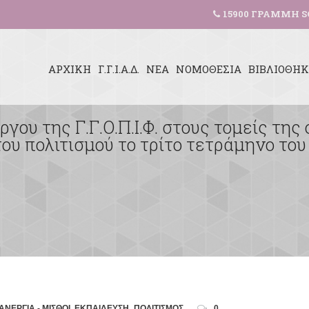
15900 ΓΡΑΜΜΗ S
ΑΡΧΙΚΗ
Γ.Γ.Ι.Α.Δ.
ΝΕΑ
ΝΟΜΟΘΕΣΙΑ
ΒΙΒΛΙΟΘΗ
γου της Γ.Γ.Ο.Π.Ι.Φ. στους τομείς της
του πολιτισμού το τρίτο τετράμηνο του
ΝΕΡΓΙΑ - ΜΙΣΘΟΙ
,
ΕΚΠΑΙΔΕΥΣΗ
,
ΠΟΛΙΤΙΣΜΟΣ
0