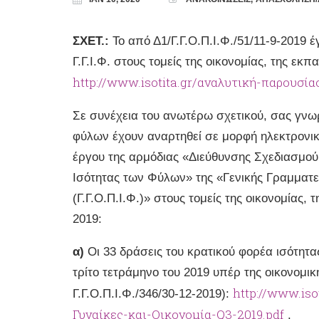
ΣΧΕΤ.:
Το από Δ1/Γ.Γ.Ο.Π.Ι.Φ./51/11-9-2019
Γ.Γ.Ι.Φ. στους τομείς της οικονομίας, της εκ
http://www.isotita.gr/αναλυτική-παρουσία
Σε συνέχεια του ανωτέρω σχετικού, σας γνωρ
φύλων έχουν αναρτηθεί σε μορφή ηλεκτρονική
έργου της αρμόδιας «Διεύθυνσης Σχεδιασμο
Ισότητας των Φύλων» της «Γενικής Γραμματε
(Γ.Γ.Ο.Π.Ι.Φ.)» στους τομείς της οικονομίας, 
2019:
α)
Οι 33 δράσεις του κρατικού φορέα ισότητα
τρίτο τετράμηνο του 2019 υπέρ της οικονομι
http://www.is
Γ.Γ.Ο.Π.Ι.Φ./346/30-12-2019):
Γυναίκες-και-Οικονομία-Q3-2019.pdf
.