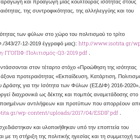
παραγωγή και προαγωγή μίας κουλτούρας ισότητας στους
βαιότητας, της συντροφικότητας, της αλληλεγγύης και του
ότητας των φύλων στο χώρο του πολιτισμού το τρίτο
http://www.isotita.gr/w
.Φ./343/27-12-2019 έγγραφό μας):
η-ΓΓΟΠΙΦ-Πολιτισμός-Q3-2019.pdf
.
 εντάσσονται στον τέταρτο στόχο «Προώθηση της ισότητας
 άξονα προτεραιότητας «Εκπαίδευση, Κατάρτιση, Πολιτισμ
ου Δράσης για την Ισότητα των Φύλων (ΕΣΔΙΦ) 2016-2020»,
ουργεί διαχρονικά ως δέκτης και πομπός αναμετάδοσης στο
ποποιημένων αντιλήψεων και προτύπων που απορρέουν απ
otita.gr/wp-content/uploads/2017/04/ESDIF.pdf
.
ις σχεδιάστηκαν και υλοποιήθηκαν υπό την εποπτεία του
αι με τη στήριξη της πολιτικής ηγεσίας και τη συμμετοχή τ