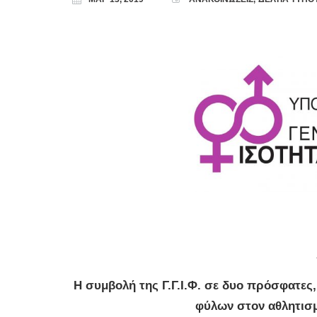
Η συμβολή της Γ.Γ.Ι.Φ. σε δυο πρόσφατες,
φύλων στον αθλητισμ