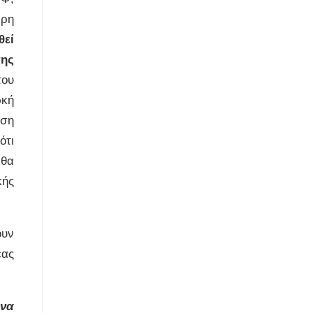
ερη
θεί
σης
του
ρκή
ηση
ότι
 θα
κής
ουν
έας
 να