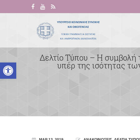
Δελτίο Τύπου – Η συμβολή 
Ανοίξτε τη γραμμή εργαλείων
υπέρ της ισότητας τω
ΜΑΡ 13, 2019
ΑΝΑΚΟΙΝΩΣΕΙΣ
,
ΔΕΛΤΙΑ ΤΥΠΟ