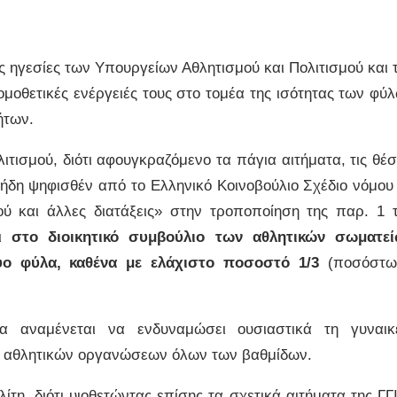
ικές ηγεσίες των Υπουργείων Αθλητισμού και Πολιτισμού και 
ομοθετικές ενέργειές τους στο τομέα της ισότητας των φύ
ήτων.
ιτισμού, διότι αφουγκραζόμενο τα πάγια αιτήματα, τις θέσ
 ήδη ψηφισθέν από το Ελληνικό Κοινοβούλιο Σχέδιο νόμου
ού και άλλες διατάξεις» στην τροποποίηση της παρ. 1 
τι
στο διοικητικό συμβούλιο των αθλητικών σωματε
ύο φύλα, καθένα με ελάχιστο ποσοστό 1/3
(ποσόστ
α αναμένεται να ενδυναμώσει ουσιαστικά τη γυναικ
ν αθλητικών οργανώσεων όλων των βαθμίδων.
τη, διότι υιοθετώντας επίσης τα σχετικά αιτήματα της ΓΓ