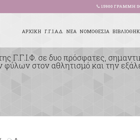
15900 ΓΡΑΜΜΗ S
ΑΡΧΙΚΗ
Γ.Γ.Ι.Α.Δ.
ΝΕΑ
ΝΟΜΟΘΕΣΙΑ
ΒΙΒΛΙΟΘΗ
της Γ.Γ.Ι.Φ. σε δυο πρόσφατες, σημαντ
ν φύλων στον αθλητισμό και την εξάλ
Υ
0