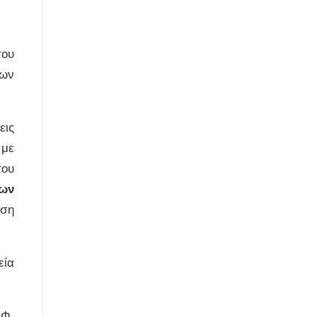
του
λων
εις
 με
του
ίων
ωση
εία
ΙΦ,