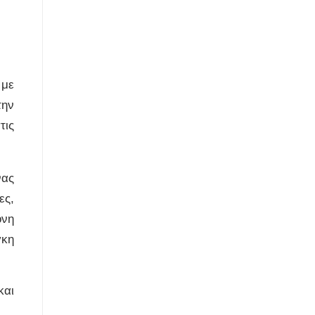
 με
την
τις
νας
ες,
ονη
γκη
και