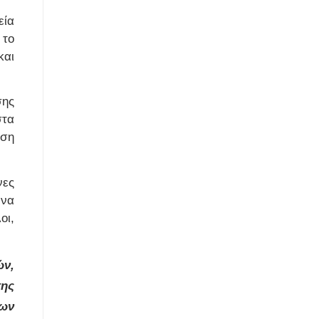
εία
 το
και
σης
στα
ιση
νες
 να
οι,
ών,
της
των