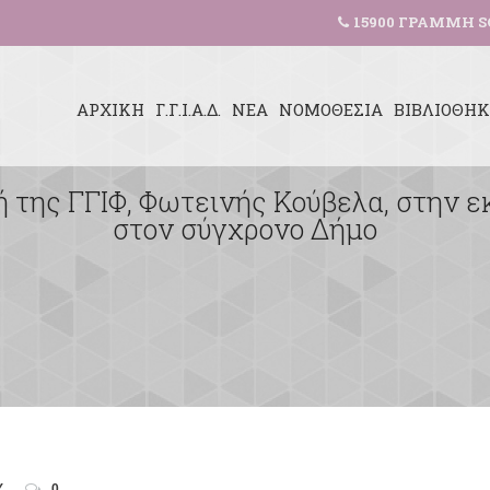
15900 ΓΡΑΜΜΗ S
ΑΡΧΙΚΗ
Γ.Γ.Ι.Α.Δ.
ΝΕΑ
ΝΟΜΟΘΕΣΙΑ
ΒΙΒΛΙΟΘΗ
ή της ΓΓΙΦ, Φωτεινής Κούβελα, στην ε
στον σύγχρονο Δήμο
Υ
0