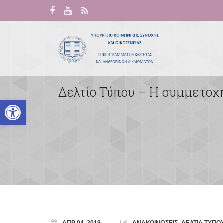
Δελτίο Τύπου – Η συμμετοχ
Ανοίξτε τη γραμμή εργαλείων
ΑΠΡ 04, 2019
ΑΝΑΚΟΙΝΩΣΕΙΣ
,
ΔΕΛΤΙΑ ΤΥΠΟ