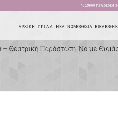
15900 ΓΡΑΜΜΗ S
ΑΡΧΙΚΗ
Γ.Γ.Ι.Α.Δ.
ΝΕΑ
ΝΟΜΟΘΕΣΙΑ
ΒΙΒΛΙΟΘΗ
υ – Θεατρική Παράσταση ‘Να με Θυμάσα