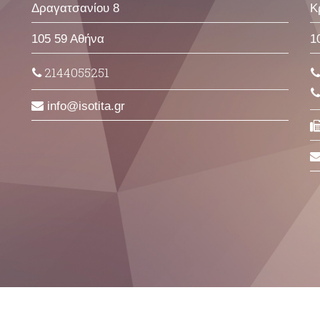
Δραγατσανίου 8
Κ
105 59 Αθήνα
1
2144055251
info
isotita
gr