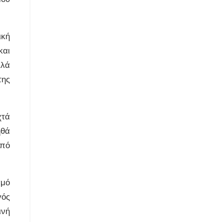
ική
και
λλά
της
χτά
ηθά
από
σμό
γός
ινή