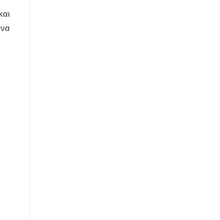
και
 να