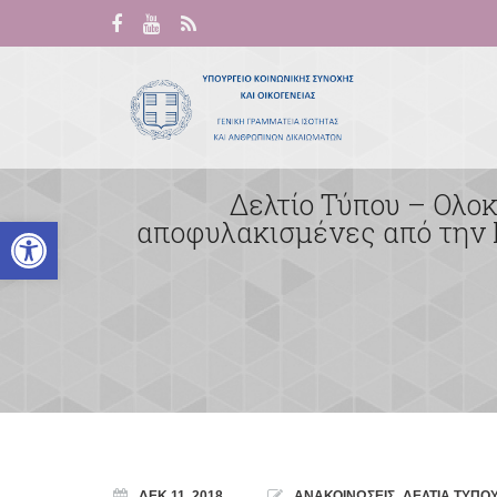
Δελτίο Τύπου – Ολο
Ανοίξτε τη γραμμή εργαλείων
αποφυλακισμένες από την 
ΔΕΚ 11, 2018
ΑΝΑΚΟΙΝΩΣΕΙΣ
,
ΔΕΛΤΙΑ ΤΥΠΟ