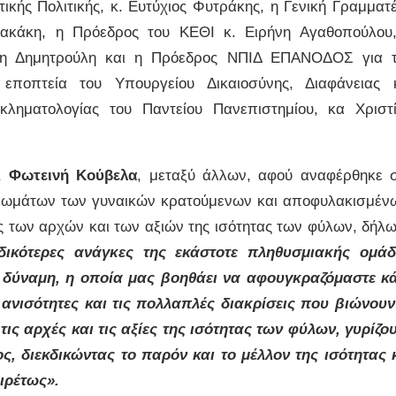
ικής Πολιτικής, κ. Ευτύχιος Φυτράκης, η Γενική Γραμματ
νακάκη, η Πρόεδρος του ΚΕΘΙ κ. Ειρήνη Αγαθοπούλου
πη Δημητρούλη και η Πρόεδρος ΝΠΙΔ ΕΠΑΝΟΔΟΣ για 
εποπτεία του Υπουργείου Δικαιοσύνης, Διαφάνειας 
ληματολογίας του Παντείου Πανεπιστημίου, κα Χριστ
ν,
Φωτεινή Κούβελα
, μεταξύ άλλων, αφού αναφέρθηκε 
καιωμάτων των γυναικών κρατούμενων και αποφυλακισμέν
 των αρχών και των αξιών της ισότητας των φύλων, δήλ
δικότερες ανάγκες της εκάστοτε πληθυσμιακής ομά
ο δύναμη, η οποία μας βοηθάει να αφουγκραζόμαστε κ
ς ανισότητες και τις πολλαπλές διακρίσεις που βιώνουν
τις αρχές και τις αξίες της ισότητας των φύλων, γυρίζο
ς, διεκδικώντας το παρόν και το μέλλον της ισότητας 
ιρέτως».