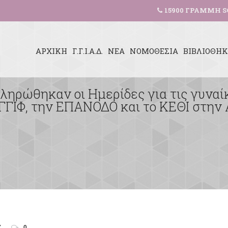
15900 ΓΡΑΜΜΗ S
ΑΡΧΙΚΗ
Γ.Γ.Ι.Α.Δ.
ΝΕΑ
ΝΟΜΟΘΕΣΙΑ
ΒΙΒΛΙΟΘΗ
κληρώθηκαν οι Ημερίδες για τις γυναί
ΓΓΙΦ, την ΕΠΑΝΟΔΟ και το ΚΕΘΙ στην 
Υ
0