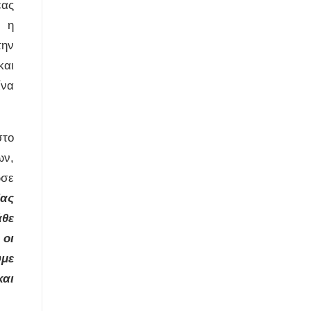
έας
, η
την
και
ίνα
στο
ων,
ωσε
δας
άθε
 οι
υμε
και