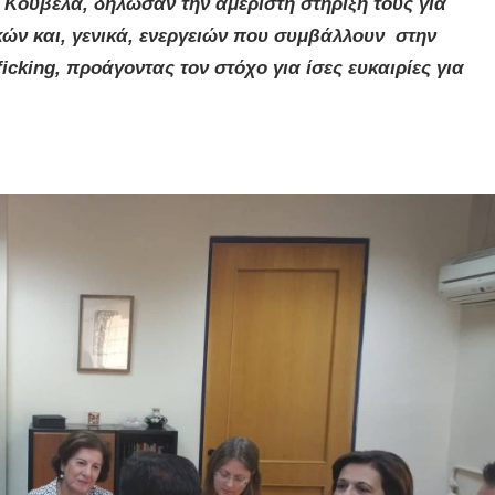
Κούβελα, δήλωσαν την αμέριστη στήριξή τους για
ών και, γενικά, ενεργειών που συμβάλλουν στην
fficking, προάγοντας τον στόχο για ίσες ευκαιρίες για