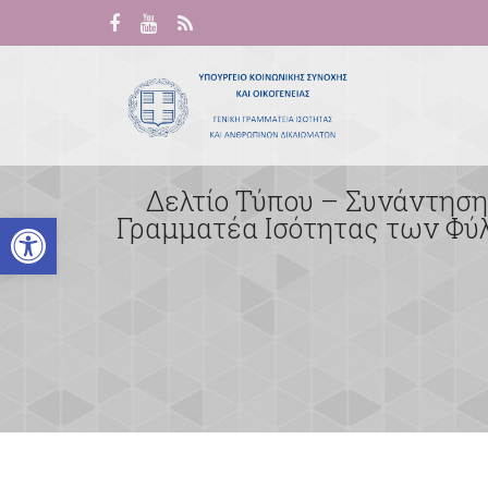
Δελτίο Τύπου – Συνάντησ
Ανοίξτε τη γραμμή εργαλείων
Γραμματέα Ισότητας των Φύλ