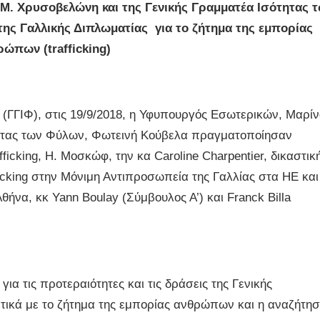
. Χρυσοβελώνη και της Γενικής Γραμματέα Ισότητας 
ς Γαλλικής Διπλωματίας για το ζήτημα της εμπορίας
ρώπων (
trafficking)
 (ΓΓΙΦ), στις 19/9/2018, η Υφυπουργός Εσωτερικών, Μαρί
τητας των Φύλων, Φωτεινή Κούβελα πραγματοποίησαν
ficking, Η. Μοσκώφ, την κα Caroline Charpentier, δικαστικ
icking στην Μόνιμη Αντιπροσωπεία της Γαλλίας στα ΗΕ και
θήνα, κκ Yann Boulay (Σύμβουλος Α’) και Franck Billa
α τις προτεραιότητες και τις δράσεις της Γενικής
τικά με το ζήτημα της εμπορίας ανθρώπων και η αναζήτη