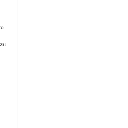
το
σει
ς