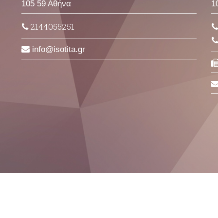
105 59 Αθήνα
1
2144055251
info
isotita
gr