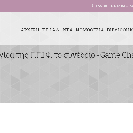
15900 ΓΡΑΜΜΗ S
ΑΡΧΙΚΗ
Γ.Γ.Ι.Α.Δ.
ΝΕΑ
ΝΟΜΟΘΕΣΙΑ
ΒΙΒΛΙΟΘΗ
γίδα της Γ.Γ.Ι.Φ. το συνέδριο «Game C