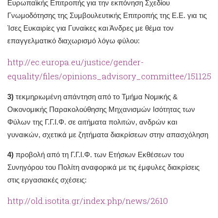
Ευρωπαϊκής Επιτροπής για την εκπόνηση Σχεδίου
Γνωμοδότησης της Συμβουλευτικής Επιτροπής της Ε.Ε. για τις
Ίσες Ευκαιρίες για Γυναίκες και Άνδρες με θέμα τον
επαγγελματικό διαχωρισμό λόγω φύλου:
http://ec.europa.eu/justice/gender-
equality/files/opinions_advisory_committee/151125
3)
τεκμηριωμένη απάντηση από το Τμήμα Νομικής &
Οικονομικής Παρακολούθησης Μηχανισμών Ισότητας των
Φύλων της Γ.Γ.Ι.Φ. σε αιτήματα πολιτών, ανδρών και
γυναικών, σχετικά με ζητήματα διακρίσεων στην απασχόληση
4)
προβολή από τη Γ.Γ.Ι.Φ. των Ετήσιων Εκθέσεων του
Συνηγόρου του Πολίτη αναφορικά με τις έμφυλες διακρίσεις
στις εργασιακές σχέσεις:
http://old.isotita.gr/index.php/news/2610