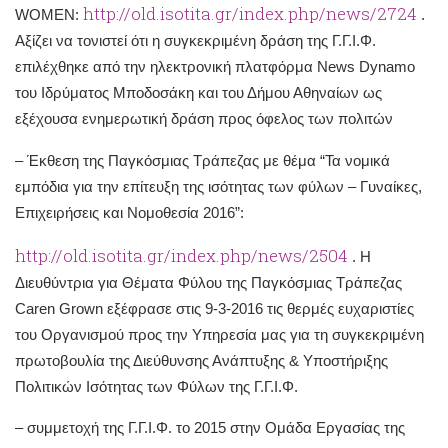
http://old.isotita.gr/index.php/news/2724
WOMEN:
.
Αξίζει να τονιστεί ότι η συγκεκριμένη δράση της Γ.Γ.Ι.Φ.
επιλέχθηκε από την ηλεκτρονική πλατφόρμα News Dynamo
του Ιδρύματος Μποδοσάκη και του Δήμου Αθηναίων ως
εξέχουσα ενημερωτική δράση προς όφελος των πολιτών
– Έκθεση της Παγκόσμιας Τράπεζας με θέμα “Τα νομικά
εμπόδια για την επίτευξη της ισότητας των φύλων – Γυναίκες,
Επιχειρήσεις και Νομοθεσία 2016”:
http://old.isotita.gr/index.php/news/2504
. Η
Διευθύντρια για Θέματα Φύλου της Παγκόσμιας Τράπεζας
Caren Grown εξέφρασε στις 9-3-2016 τις θερμές ευχαριστίες
του Οργανισμού προς την Υπηρεσία μας για τη συγκεκριμένη
πρωτοβουλία της Διεύθυνσης Ανάπτυξης & Υποστήριξης
Πολιτικών Ισότητας των Φύλων της Γ.Γ.Ι.Φ.
– συμμετοχή της Γ.Γ.Ι.Φ. το 2015 στην Ομάδα Εργασίας της