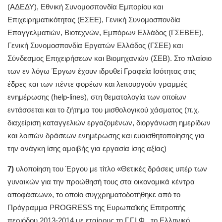
(ΑΔΕΔΥ), Εθνική Συνομοσπονδία Εμπορίου και
Επιχειρηματικότητας (ΕΣΕΕ), Γενική Συνομοσπονδία
Επαγγελματιών, Βιοτεχνών, Εμπόρων Ελλάδος (ΓΣΕΒΕΕ),
Γενική Συνομοσπονδία Εργατών Ελλάδος (ΓΣΕΕ) και
Σύνδεσμος Επιχειρήσεων και Βιομηχανιών (ΣΕΒ). Στο πλαίσιο
των εν λόγω Έργων έχουν ιδρυθεί Γραφεία Ισότητας στις
έδρες και των πέντε φορέων και λειτουργούν γραμμές
ενημέρωσης (help-lines), στη θεματολογία των οποίων
εντάσσεται και το ζήτημα του μισθολογικού χάσματος (π.χ.
διαχείριση καταγγελιών εργαζομένων, διοργάνωση ημερίδων
και λοιπών δράσεων ενημέρωσης και ευαισθητοποίησης για
την ανάγκη ίσης αμοιβής για εργασία ίσης αξίας)
7)
υλοποίηση του Έργου με τίτλο «Θετικές δράσεις υπέρ των
γυναικών για την προώθησή τους στα οικονομικά κέντρα
αποφάσεων», το οποίο συγχρηματοδοτήθηκε από το
Πρόγραμμα PROGRESS της Ευρωπαϊκής Επιτροπής
περιόδου 2013-2014 με εταίρους τη Γ.Γ.Ι.Φ., το Ελληνικό