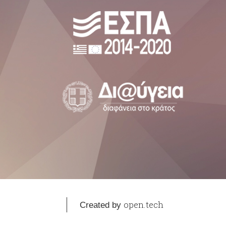
open.tech
Created by