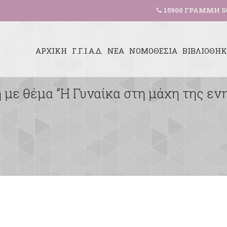
15900 ΓΡΑΜΜΗ S
ΑΡΧΙΚΗ
Γ.Γ.Ι.Α.Δ.
ΝΕΑ
ΝΟΜΟΘΕΣΙΑ
ΒΙΒΛΙΟΘΗ
με θέμα “Η Γυναίκα στη μάχη της ε