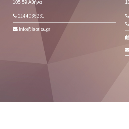
105 59 Αθήνα
1
2144055251
info
isotita
gr