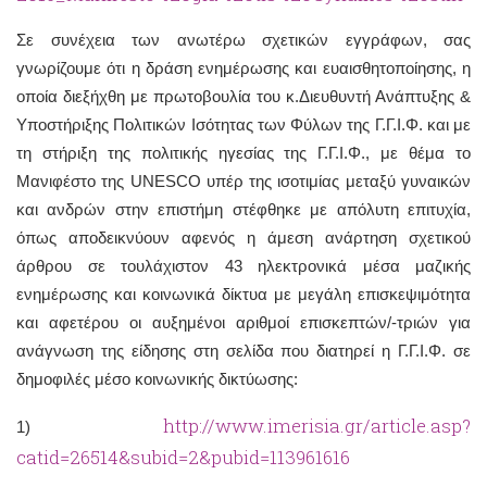
Σε συνέχεια των ανωτέρω σχετικών εγγράφων, σας
γνωρίζουμε ότι η δράση ενημέρωσης και ευαισθητοποίησης, η
οποία διεξήχθη με πρωτοβουλία του κ.Διευθυντή Ανάπτυξης &
Υποστήριξης Πολιτικών Ισότητας των Φύλων της Γ.Γ.Ι.Φ. και με
τη στήριξη της πολιτικής ηγεσίας της Γ.Γ.Ι.Φ., με θέμα το
Μανιφέστο της UNESCO υπέρ της ισοτιμίας μεταξύ γυναικών
και ανδρών στην επιστήμη στέφθηκε με απόλυτη επιτυχία,
όπως αποδεικνύουν αφενός η άμεση ανάρτηση σχετικού
άρθρου σε τουλάχιστον 43 ηλεκτρονικά μέσα μαζικής
ενημέρωσης και κοινωνικά δίκτυα με μεγάλη επισκεψιμότητα
και αφετέρου οι αυξημένοι αριθμοί επισκεπτών/-τριών για
ανάγνωση της είδησης στη σελίδα που διατηρεί η Γ.Γ.Ι.Φ. σε
δημοφιλές μέσο κοινωνικής δικτύωσης:
http://www.imerisia.gr/article.asp?
1)
catid=26514&subid=2&pubid=113961616