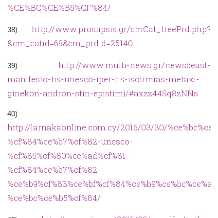
%CE%BC%CE%B5%CF%84/
http://www.proslipsis.gr/cmCat_treePrd.php?
38)
&cm_catid=69&cm_prdid=25140
http://www.multi-news.gr/newsbeast-
39)
manifesto-tis-unesco-iper-tis-isotimias-metaxi-
ginekon-andron-stin-epistimi/#axzz44Sq8zNNs
40)
http://larnakaonline.com.cy/2016/03/30/%ce%bc
%cf%84%ce%b7%cf%82-unesco-
%cf%85%cf%80%ce%ad%cf%81-
%cf%84%ce%b7%cf%82-
%ce%b9%cf%83%ce%bf%cf%84%ce%b9%ce%bc%ce%af
%ce%bc%ce%b5%cf%84/