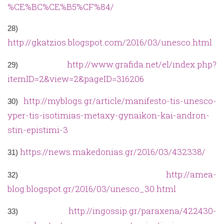
%CE%BC%CE%B5%CF%84/
28)
http://gkatzios.blogspot.com/2016/03/unesco.html
http://www.grafida.net/el/index.php?
29)
itemID=2&view=2&pageID=316206
http://myblogs.gr/article/manifesto-tis-unesco-
30)
yper-tis-isotimias-metaxy-gynaikon-kai-andron-
stin-epistimi-3
https://news.makedonias.gr/2016/03/432338/
31)
http://amea-
32)
blog.blogspot.gr/2016/03/unesco_30.html
http://ingossip.gr/paraxena/422430-
33)