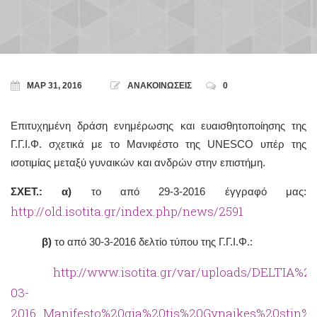
ΜΑΡ 31, 2016
ΑΝΑΚΟΙΝΩΣΕΙΣ
0
Επιτυχημένη δράση ενημέρωσης και ευαισθητοποίησης της
Γ.Γ.Ι.Φ. σχετικά με το Μανιφέστο της UNESCO υπέρ της
ισοτιμίας μεταξύ γυναικών και ανδρών στην επιστήμη.
ΣΧΕΤ.:
α)
το από 29-3-2016 έγγραφό μας:
http://old.isotita.gr/index.php/news/2591
β)
το από 30-3-2016 δελτίο τύπου της Γ.Γ.Ι.Φ.:
http://www.isotita.gr/var/uploads/DELTIA%
03-
2016_Manifesto%20gia%20tis%20Gynaikes%20stin%20