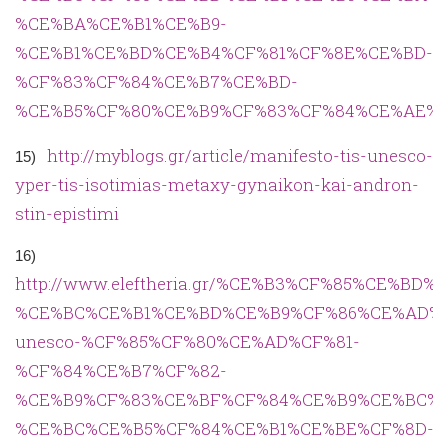
%CE%BA%CE%B1%CE%B9-
%CE%B1%CE%BD%CE%B4%CF%81%CF%8E%CE%BD-
%CF%83%CF%84%CE%B7%CE%BD-
%CE%B5%CF%80%CE%B9%CF%83%CF%84%CE%AE%
http://myblogs.gr/article/manifesto-tis-unesco-
15)
yper-tis-isotimias-metaxy-gynaikon-kai-andron-
stin-epistimi
16)
http://www.eleftheria.gr/%CE%B3%CF%85%CE%BD
%CE%BC%CE%B1%CE%BD%CE%B9%CF%86%CE%AD%
unesco-%CF%85%CF%80%CE%AD%CF%81-
%CF%84%CE%B7%CF%82-
%CE%B9%CF%83%CE%BF%CF%84%CE%B9%CE%BC%C
%CE%BC%CE%B5%CF%84%CE%B1%CE%BE%CF%8D-