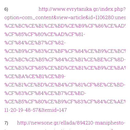
http://www.evrytanika.gr/index.php?
6)
option=com_content&view=article&id=1106280:unesc
%CE%BC%CE%B1%CE%BD%CE%B9%CF%86%CE%AD%
%CF%85%CF%80%CE%AD%CF%81-
%CF%84%CE%B7%CF%82-
%CE%B9%CF%83%CE%BF%CF%84%CE%B9%CE%BC%C
%CE%BC%CE%B5%CF%84%CE%B1%CE%BE%CF%8D-
%CE%B3%CF%85%CE%BD%CE%B1%CE%B9%CE%BA%
%CE%BA%CE%B1%CE%B9-
%CE%B1%CE%BD%CE%B4%CF%81%CF%8E%CE%BD-
%CF%83%CF%84%CE%B7%CE%BD-
%CE%B5%CF%80%CE%B9%CF%83%CF%84%CE%AE%CE%
11-20-19-48-57&Itemid=147
http://newsone.gr/ellada/894210-maniphesto-
7)