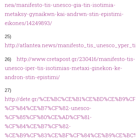
nea/manifesto-tis-unesco-gia-tin-isotimia-
metaksy-gynaikwn-kai-andrwn-stin-epistimi-
eikones/14249893/
25)
http://atlantea.news/manifesto_tis_unesco_yper_t
http://www.cretapost.gr/230416/manifesto-tis-
26)
unesco-iper-tis-isotimias-metaxi-ginekon-ke-
andron-stin-epistimi/
27)
http://dete.gr/%CE%BC%CE%B1%CE%BD%CE%B9%C
%CF%84%CE%B7%CF%82-unesco-
%CF%85%CF%80%CE%AD%CF%81-
%CF%84%CE%B7%CF%82-
%CE%B9%CF%83%CE%BF%CF%84%CE%B9%CE%BC%C