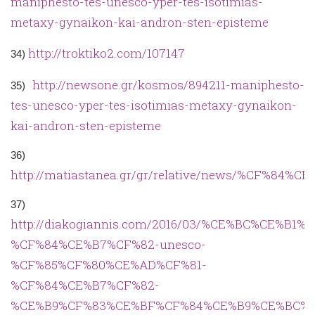
maniphesto-tes-unesco-yper-tes-isotimias-
metaxy-gynaikon-kai-andron-sten-episteme
http://troktiko2.com/107147
34)
http://newsone.gr/kosmos/894211-maniphesto-
35)
tes-unesco-yper-tes-isotimias-metaxy-gynaikon-
kai-andron-sten-episteme
36)
http://matiastanea.gr/gr/relative/news
37)
http://diakogiannis.com/2016/03/%CE%BC%CE
%CF%84%CE%B7%CF%82-unesco-
%CF%85%CF%80%CE%AD%CF%81-
%CF%84%CE%B7%CF%82-
%CE%B9%CF%83%CE%BF%CF%84%CE%B9%CE%BC%C