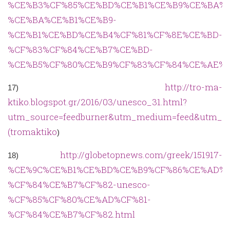
%CE%B3%CF%85%CE%BD%CE%B1%CE%B9%CE%BA%
%CE%BA%CE%B1%CE%B9-
%CE%B1%CE%BD%CE%B4%CF%81%CF%8E%CE%BD-
%CF%83%CF%84%CE%B7%CE%BD-
%CE%B5%CF%80%CE%B9%CF%83%CF%84%CE%AE%C
http://tro-ma-
17)
ktiko.blogspot.gr/2016/03/unesco_31.html?
utm_source=feedburner&utm_medium=feed&utm_ca
(tromaktiko
)
http://globetopnews.com/greek/151917-
18)
%CE%9C%CE%B1%CE%BD%CE%B9%CF%86%CE%AD%C
%CF%84%CE%B7%CF%82-unesco-
%CF%85%CF%80%CE%AD%CF%81-
%CF%84%CE%B7%CF%82.html