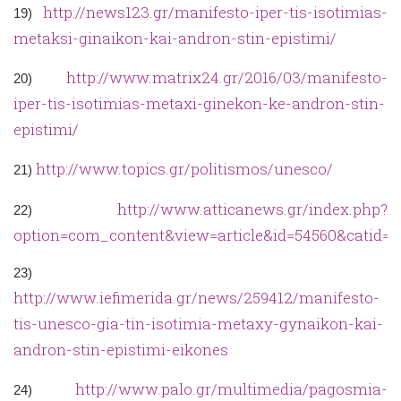
http://news123.gr/manifesto-iper-tis-isotimias-
19)
metaksi-ginaikon-kai-andron-stin-epistimi/
http://www.matrix24.gr/2016/03/manifesto-
20)
iper-tis-isotimias-metaxi-ginekon-ke-andron-stin-
epistimi/
http://www.topics.gr/politismos/unesco/
21)
http://www.atticanews.gr/index.php?
22)
option=com_content&view=article&id=54560&catid=6
23)
http://www.iefimerida.gr/news/259412/manifesto-
tis-unesco-gia-tin-isotimia-metaxy-gynaikon-kai-
andron-stin-epistimi-eikones
http://www.palo.gr/multimedia/pagosmia-
24)