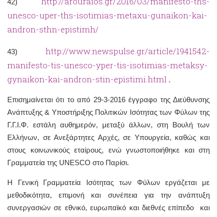
http://arouraios.gr/2016/03/manifesto-ths-
42)
unesco-uper-ths-isotimias-metaxu-gunaikon-kai-
andron-sthn-epistimh/
http://www.newspulse.gr/article/1941542-
43)
manifesto-tis-unesco-yper-tis-isotimias-metaksy-
gynaikon-kai-andron-stin-epistimi.html
.
Επισημαίνεται ότι το από 29-3-2016 έγγραφο της Διεύθυνσης
Ανάπτυξης & Υποστήριξης Πολιτικών Ισότητας των Φύλων της
Γ.Γ.Ι.Φ. εστάλη αυθημερόν, μεταξύ άλλων, στη Βουλή των
Ελλήνων, σε Ανεξάρτητες Αρχές, σε Υπουργεία, καθώς και
στους κοινωνικούς εταίρους, ενώ γνωστοποιήθηκε και στη
Γραμματεία της UNESCO στο Παρίσι.
Η Γενική Γραμματεία Ισότητας των Φύλων εργάζεται με
μεθοδικότητα, επιμονή και συνέπεια για την ανάπτυξη
συνεργασιών σε εθνικό, ευρωπαϊκό και διεθνές επίπεδο και