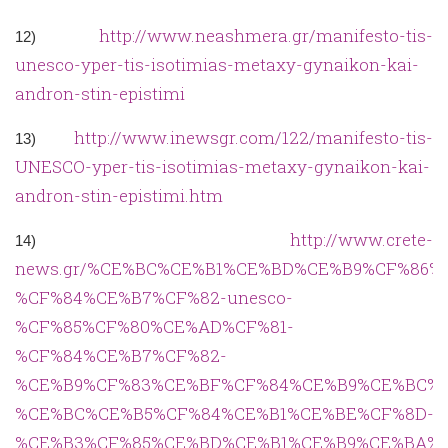
http://www.neashmera.gr/manifesto-tis-
12)
unesco-yper-tis-isotimias-metaxy-gynaikon-kai-
andron-stin-epistimi
http://www.inewsgr.com/122/manifesto-tis-
13)
UNESCO-yper-tis-isotimias-metaxy-gynaikon-kai-
andron-stin-epistimi.htm
http://www.crete-
14)
news.gr/%CE%BC%CE%B1%CE%BD%CE%B9%CF%86%
%CF%84%CE%B7%CF%82-unesco-
%CF%85%CF%80%CE%AD%CF%81-
%CF%84%CE%B7%CF%82-
%CE%B9%CF%83%CE%BF%CF%84%CE%B9%CE%BC%C
%CE%BC%CE%B5%CF%84%CE%B1%CE%BE%CF%8D-
%CE%B3%CF%85%CE%BD%CE%B1%CE%B9%CE%BA%