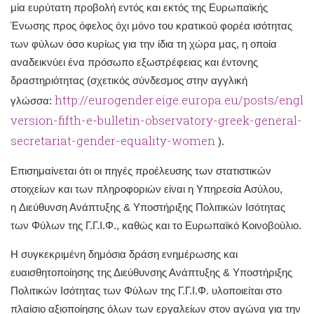
μία ευρύτατη προβολή εντός και εκτός της Ευρωπαϊκής
Ένωσης προς όφελος όχι μόνο του κρατικού φορέα ισότητας
των φύλων όσο κυρίως για την ίδια τη χώρα μας, η οποία
αναδεικνύει ένα πρόσωπο εξωστρέφειας και έντονης
δραστηριότητας (σχετικός σύνδεσμος στην αγγλική
http://eurogender.eige.europa.eu/posts/engli
γλώσσα:
version-fifth-e-bulletin-observatory-greek-general-
secretariat-gender-equality-women
).
Επισημαίνεται ότι οι πηγές προέλευσης των στατιστικών
στοιχείων και των πληροφοριών είναι η Υπηρεσία Ασύλου,
η Διεύθυνση Ανάπτυξης & Υποστήριξης Πολιτικών Ισότητας
των Φύλων της Γ.Γ.Ι.Φ., καθώς και το Ευρωπαϊκό Κοινοβούλιο.
Η συγκεκριμένη δημόσια δράση ενημέρωσης και
ευαισθητοποίησης της Διεύθυνσης Ανάπτυξης & Υποστήριξης
Πολιτικών Ισότητας των Φύλων της Γ.Γ.Ι.Φ. υλοποιείται στο
πλαίσιο αξιοποίησης όλων των εργαλείων στον αγώνα για την