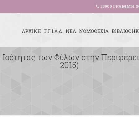
15900 ΓΡΑΜΜΗ S
ΑΡΧΙΚΗ
Γ.Γ.Ι.Α.Δ.
ΝΕΑ
ΝΟΜΟΘΕΣΙΑ
ΒΙΒΛΙΟΘΗ
ς Ισότητας των Φύλων στην Περιφέρεια
2015)