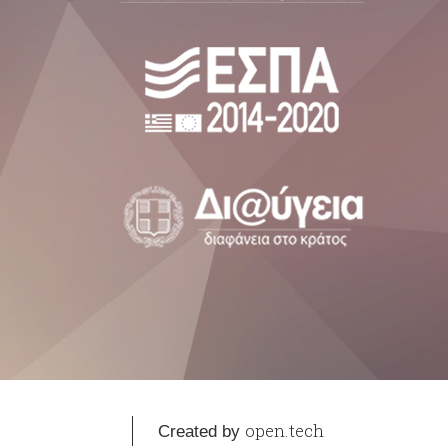
open.tech
Created by