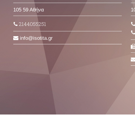
105 59 Αθήνα
1
2144055251
info
isotita
gr