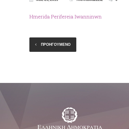
Hmerida Perifereia Iwanninwn
ΠΡΟΗΓΟΥΜΕΝΟ