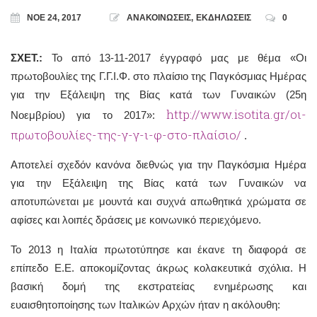
ΝΟΈ 24, 2017
ΑΝΑΚΟΙΝΩΣΕΙΣ
,
ΕΚΔΗΛΩΣΕΙΣ
0
ΣΧΕΤ.:
Το από 13-11-2017 έγγραφό μας με θέμα «Οι
πρωτοβουλίες της Γ.Γ.Ι.Φ. στο πλαίσιο της Παγκόσμιας Ημέρας
για την Εξάλειψη της Βίας κατά των Γυναικών (25η
http://www.isotita.gr/οι-
Νοεμβρίου) για το 2017»:
πρωτοβουλίες-της-γ-γ-ι-φ-στο-πλαίσιο/
.
Αποτελεί σχεδόν κανόνα διεθνώς για την Παγκόσμια Ημέρα
για την Εξάλειψη της Βίας κατά των Γυναικών να
αποτυπώνεται με μουντά και συχνά απωθητικά χρώματα σε
αφίσες και λοιπές δράσεις με κοινωνικό περιεχόμενο.
Το 2013 η Ιταλία πρωτοτύπησε και έκανε τη διαφορά σε
επίπεδο Ε.Ε. αποκομίζοντας άκρως κολακευτικά σχόλια. Η
βασική δομή της εκστρατείας ενημέρωσης και
ευαισθητοποίησης των Ιταλικών Αρχών ήταν η ακόλουθη: