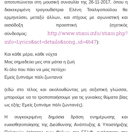
αποτυπώνεται στη μουσική συναυλία της 26-11-2017, όπου η
διακεκριμένη τραγουδίστρια Ελένη Τσαλιγοπούλου θα
ερμηνεύσει, μεταξύ άλλων, και στίχους με αγωνιστική και
αισιόδοξη προοπτική (σχετικός
http://www.stixoi.info/stixoi.php?
σύνδεσμος:
info=Lyrics&act=details&song_id=4647
):
Και κάθε μέρα, κάθε νύχτα
Μας σημαδεύει μες στα μάτια η ζωή
Κι όλο που πάει να μας πετύχει
Εμείς ξυπνάμε πάλι ζωντανοί
(εδώ στο τέλος και ακολουθώντας μη σεξιστική γλώσσα,
μπορούμε να το τροποποιήσουμε για τις γυναίκες θύματα βίας
ως εξής: Εμείς ξυπνάμε πάλι ζωντανές).
Η συγκεκριμένη δημόσια δράση ενημέρωσης και
ευαισθητοποίησης της Διεύθυνσης Ανάπτυξης & Υποστήριξης