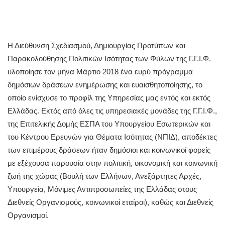
Η Διεύθυνση Σχεδιασμού, Δημιουργίας Προτύπων και
Παρακολούθησης Πολιτικών Ισότητας των Φύλων της Γ.Γ.Ι.Φ.
υλοποίησε τον μήνα Μάρτιο 2018 ένα ευρύ πρόγραμμα
δημόσιων δράσεων ενημέρωσης και ευαισθητοποίησης, το
οποίο ενίσχυσε το προφίλ της Υπηρεσίας μας εντός και εκτός
Ελλάδας. Εκτός από όλες τις υπηρεσιακές μονάδες της Γ.Γ.Ι.Φ.,
της Επιτελικής Δομής ΕΣΠΑ του Υπουργείου Εσωτερικών και
του Κέντρου Ερευνών για Θέματα Ισότητας (ΝΠΙΔ), αποδέκτες
των επιμέρους δράσεων ήταν δημόσιοι και κοινωνικοί φορείς
με εξέχουσα παρουσία στην πολιτική, οικονομική και κοινωνική
ζωή της χώρας (Βουλή των Ελλήνων, Ανεξάρτητες Αρχές,
Υπουργεία, Μόνιμες Αντιπροσωπείες της Ελλάδας στους
Διεθνείς Οργανισμούς, κοινωνικοί εταίροι), καθώς και Διεθνείς
Οργανισμοί.