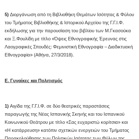
5)
Διοργάνωση από τη Βιβλιοθήκη Θεμάτων Ισότητας & Φύλου
του Τμήματος Βιβλιοθήκης & Ιστορικού Αρχείου της Γ.Γ.Ι.Φ.
εκδήλωσης για την παρουσίαση του βιβλίου των Μ.Γκασούκα
και Ξ.Φουλίδη με τίτλο «Όψεις Εθνογραφικής Έρευνας στις
Λαογραφικές Σπουδές: Φεμινιστική Εθνογραφία – Διαδικτυακή
Εθνογραφία» (Αθήνα, 27/3/2018).
Ε. Γυναίκες και Πολιτισμός
1)
Αιγίδα της Γ.Γ.Ι.Φ. σε δύο θεατρικές παραστάσεις
παραγωγής της Νέας Ισπανικής Σκηνής και του Ισπανικού
Κοινωνικού Θεάτρου με τίτλο «Σας ευχαριστώ κορίτσια» και
«Η κατάρρευση» κατόπιν σχετικών ενεργειών του Τμήματος
Παρακολούθησης των Πολιτικών Ισότητας των Φύλων της