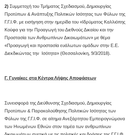
2)
Συμμετοχή του Τμήματος Σχεδιασμού, Δημιουργίας
Προτύπων & Ανάπτυξης Πολιτικών Ισότητας των Φύλων της
Γ.Γ.Ι.Φ. με εισήγηση στην ημερίδα του «Ιδρύματος Καλλιόπης
Κούφα για την Προαγωγή του Διεθνούς Δικαίου και την
Προστασία των Ανθρωπίνων Δικαιωμάτων» με θέμα
«Προαγωγή και προστασία ευάλωτων ομάδων στην Ε.Ε.
Διεκδικώντας την Ισότητα» (Θεσσαλονίκη, 9/3/2018).
Γ. Γυναίκες στα Κέντρα Λήψης Αποφάσεων
Συνεισφορά της Διεύθυνσης Σχεδιασμού, Δημιουργίας
Προτύπων & Παρακολούθησης Πολιτικών Ισότητας των
Φύλων της Γ.Γ.Ι.Φ. σε αίτημα Ανεξάρτητου Εμπειρογνώμονα
των Ηνωμένων Εθνών στον τομέα των ανθρωπίνων
δικαιωμάτων σχετικά με τις πολιτικές και δράσεις της Γ.Γ.Ι.Φ.