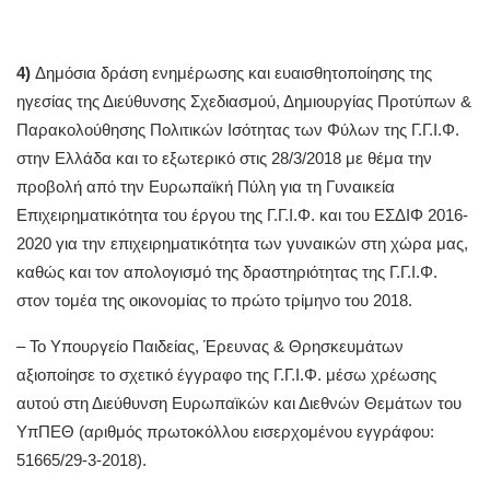
4)
Δημόσια δράση ενημέρωσης και ευαισθητοποίησης της
ηγεσίας της Διεύθυνσης Σχεδιασμού, Δημιουργίας Προτύπων &
Παρακολούθησης Πολιτικών Ισότητας των Φύλων της Γ.Γ.Ι.Φ.
στην Ελλάδα και το εξωτερικό στις 28/3/2018 με θέμα την
προβολή από την Ευρωπαϊκή Πύλη για τη Γυναικεία
Επιχειρηματικότητα του έργου της Γ.Γ.Ι.Φ. και του ΕΣΔΙΦ 2016-
2020 για την επιχειρηματικότητα των γυναικών στη χώρα μας,
καθώς και τον απολογισμό της δραστηριότητας της Γ.Γ.Ι.Φ.
στον τομέα της οικονομίας το πρώτο τρίμηνο του 2018.
– To Υπουργείο Παιδείας, Έρευνας & Θρησκευμάτων
αξιοποίησε το σχετικό έγγραφο της Γ.Γ.Ι.Φ. μέσω χρέωσης
αυτού στη Διεύθυνση Ευρωπαϊκών και Διεθνών Θεμάτων του
ΥπΠΕΘ (αριθμός πρωτοκόλλου εισερχομένου εγγράφου:
51665/29-3-2018).