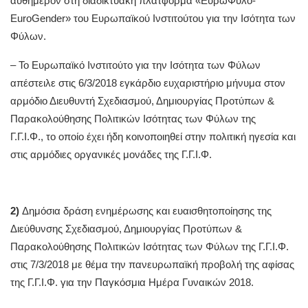
αυθημερόν στη διαδικτυακή πλατφόρμα «ΕυρωΦύλο-
EuroGender» του Ευρωπαϊκού Ινστιτούτου για την Ισότητα των
Φύλων.
– Το Ευρωπαϊκό Ινστιτούτο για την Ισότητα των Φύλων
απέστειλε στις 6/3/2018 εγκάρδιο ευχαριστήριο μήνυμα στον
αρμόδιο Διευθυντή Σχεδιασμού, Δημιουργίας Προτύπων &
Παρακολούθησης Πολιτικών Ισότητας των Φύλων της
Γ.Γ.Ι.Φ., το οποίο έχει ήδη κοινοποιηθεί στην πολιτική ηγεσία και
στις αρμόδιες οργανικές μονάδες της Γ.Γ.Ι.Φ.
2)
Δημόσια δράση ενημέρωσης και ευαισθητοποίησης της
Διεύθυνσης Σχεδιασμού, Δημιουργίας Προτύπων &
Παρακολούθησης Πολιτικών Ισότητας των Φύλων της Γ.Γ.Ι.Φ.
στις 7/3/2018 με θέμα την πανευρωπαϊκή προβολή της αφίσας
της Γ.Γ.Ι.Φ. για την Παγκόσμια Ημέρα Γυναικών 2018.