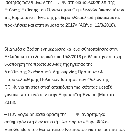
Ισότητας των Φύλων της Γ.Γ.Ι.Φ. στη διαβούλευση επί της
Ετήσιας Έκθεσης του Οργανισμού Θεμελιωδών Δικαιωμάτων
της Ευρωπαϊκής Ένωσης με θέμα «Θεμελιώδη δικαιώματα:
προκλήσεις και επιτεύγματα το 2017» (Αθήνα, 12/3/2018).
5)
Δημόσια δράση ενημέρωσης και ευαισθητοποίησης στην
Ελλάδα και το εξωτερικό στις 15/3/2018 με θέμα την επιτυχή
υλοποίηση της πρωτοβουλίας της ηγεσίας της
Διεύθυνσης Σχεδιασμού, Δημιουργίας Προτύπων &
Παρακολούθησης Πολιτικών Ισότητας των Φύλων της
Γ.Γ.Ι.Φ. για τη στατιστική απεικόνιση της ισότητας μεταξύ
γυναικών και ανδρών στην Ευρωπαϊκή Ένωση (Μάρτιος
2018).
– Η εν λόγω δημόσια δράση της Γ.Γ.Ι.Φ. αναρτήθηκε
αυθημερόν στη διαδικτυακή πλατφόρμα «ΕυρωΦύλο-
EuroGender» του Ευρωπαϊκού Ινστιτούτου για την Ισότητα των