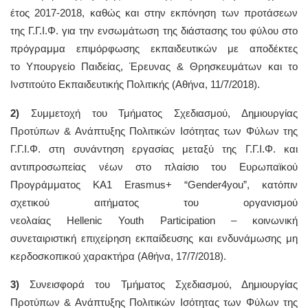
έτος 2017-2018, καθώς και στην εκπόνηση των προτάσεων
της Γ.Γ.Ι.Φ. για την ενσωμάτωση της διάστασης του φύλου στο
πρόγραμμα επιμόρφωσης εκπαιδευτικών με αποδέκτες
το Υπουργείο Παιδείας, Έρευνας & Θρησκευμάτων και το
Ινστιτούτο Εκπαιδευτικής Πολιτικής (Αθήνα, 11/7/2018).
2)
Συμμετοχή του Τμήματος Σχεδιασμού, Δημιουργίας
Προτύπων & Ανάπτυξης Πολιτικών Ισότητας των Φύλων της
Γ.Γ.Ι.Φ. στη συνάντηση εργασίας μεταξύ της Γ.Γ.Ι.Φ. και
αντιπροσωπείας νέων στο πλαίσιο του Ευρωπαϊκού
Προγράμματος KA1 Erasmus+ “Gender4you”, κατόπιν
σχετικού αιτήματος του οργανισμού
νεολαίας Hellenic Youth Participation – κοινωνική
συνεταιριστική επιχείρηση εκπαίδευσης και ενδυνάμωσης μη
κερδοσκοπικού χαρακτήρα (Αθήνα, 17/7/2018).
3)
Συνεισφορά του Τμήματος Σχεδιασμού, Δημιουργίας
Προτύπων & Ανάπτυξης Πολιτικών Ισότητας των Φύλων της