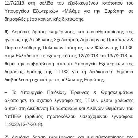
11/7/2018 στη σελίδα του εξειδικευμένου ιστότοπου του
Υπουργείου Εξωτερικών «Μιλάμε για την Ευρώπη» σε
δημοφιλές μέσο κοινωνικής δικτύωσης.
6)
Δημόσια δράση ενημέρωσης και ευαισθητοποίησης της
ηγεσίας της Διεύθυνσης Σχεδιασμού, Δημιουργίας Προτύπων &
Παρακολούθησης Πολιτικών Ισότητας των Φύλων της Γ.Γ.Ι.Φ.
στην Ελλάδα και το εξωτερικό στις 12/7/2018 και 13/7/2018 με
θέμα την επιβράβευση από το Υπουργείο Εξωτερικών της
δημόσιας δράσης της Γ.Γ.Ι.Φ. για τη διαδικτυακή δημόσια
διαβούλευση σχετικά με το μέλλον της Ευρώπης.
– To Υπουργείο Παιδείας, Έρευνας & Θρησκευμάτων
αξιοποίησε το σχετικό έγγραφο της Γ.Γ.Ι.Φ. μέσω χρέωσης
αυτού στη Διεύθυνση Ευρωπαϊκών και Διεθνών Θεμάτων του
ΥπΠΕΘ (αριθμός πρωτοκόλλου εισερχομένου εγγράφου:
119032/13-7-2018).
7)
Δημόσια δράση ενημέρωσης και ευαισθητοποίησης της