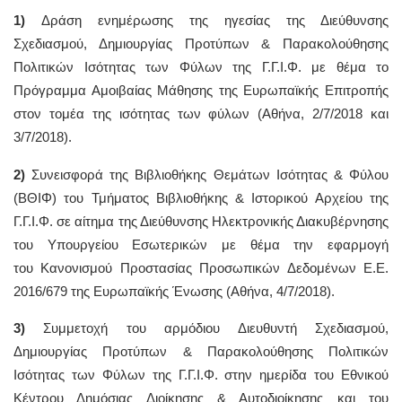
1)
Δράση ενημέρωσης της ηγεσίας της Διεύθυνσης
Σχεδιασμού, Δημιουργίας Προτύπων & Παρακολούθησης
Πολιτικών Ισότητας των Φύλων της Γ.Γ.Ι.Φ. με θέμα το
Πρόγραμμα Αμοιβαίας Μάθησης της Ευρωπαϊκής Επιτροπής
στον τομέα της ισότητας των φύλων (Αθήνα, 2/7/2018 και
3/7/2018).
2)
Συνεισφορά της Βιβλιοθήκης Θεμάτων Ισότητας & Φύλου
(ΒΘΙΦ) του Τμήματος Βιβλιοθήκης & Ιστορικού Αρχείου της
Γ.Γ.Ι.Φ. σε αίτημα της Διεύθυνσης Ηλεκτρονικής Διακυβέρνησης
του Υπουργείου Εσωτερικών με θέμα την εφαρμογή
του Κανονισμού Προστασίας Προσωπικών Δεδομένων Ε.Ε.
2016/679 της Ευρωπαϊκής Ένωσης (Αθήνα, 4/7/2018).
3)
Συμμετοχή του αρμόδιου Διευθυντή Σχεδιασμού,
Δημιουργίας Προτύπων & Παρακολούθησης Πολιτικών
Ισότητας των Φύλων της Γ.Γ.Ι.Φ. στην ημερίδα του Εθνικού
Κέντρου Δημόσιας Διοίκησης & Αυτοδιοίκησης και του