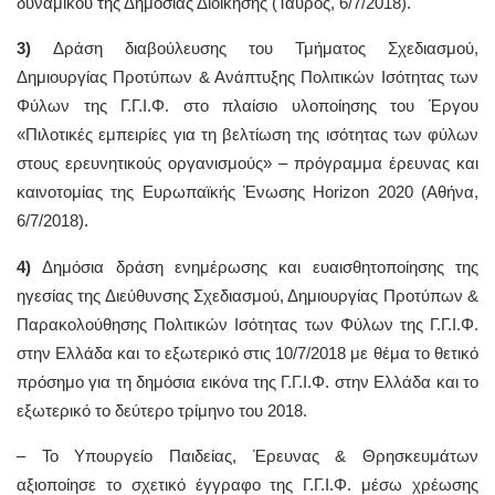
δυναμικού της Δημόσιας Διοίκησης (Ταύρος, 6/7/2018).
3)
Δράση διαβούλευσης του Τμήματος Σχεδιασμού,
Δημιουργίας Προτύπων & Ανάπτυξης Πολιτικών Ισότητας των
Φύλων της Γ.Γ.Ι.Φ. στο πλαίσιο υλοποίησης του Έργου
«Πιλοτικές εμπειρίες για τη βελτίωση της ισότητας των φύλων
στους ερευνητικούς οργανισμούς» – πρόγραμμα έρευνας και
καινοτομίας της Ευρωπαϊκής Ένωσης Horizon 2020 (Αθήνα,
6/7/2018).
4)
Δημόσια δράση ενημέρωσης και ευαισθητοποίησης της
ηγεσίας της Διεύθυνσης Σχεδιασμού, Δημιουργίας Προτύπων &
Παρακολούθησης Πολιτικών Ισότητας των Φύλων της Γ.Γ.Ι.Φ.
στην Ελλάδα και το εξωτερικό στις 10/7/2018 με θέμα το θετικό
πρόσημο για τη δημόσια εικόνα της Γ.Γ.Ι.Φ. στην Ελλάδα και το
εξωτερικό το δεύτερο τρίμηνο του 2018.
– To Υπουργείο Παιδείας, Έρευνας & Θρησκευμάτων
αξιοποίησε το σχετικό έγγραφο της Γ.Γ.Ι.Φ. μέσω χρέωσης