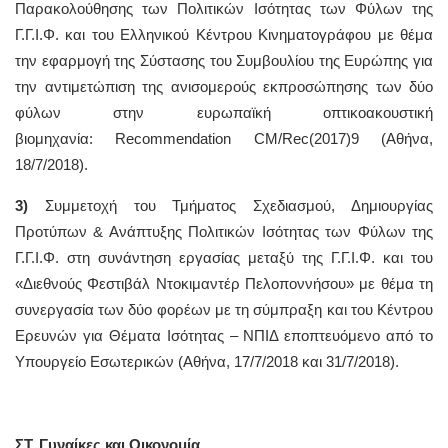
Παρακολούθησης των Πολιτικών Ισότητας των Φύλων της
Γ.Γ.Ι.Φ. και του Ελληνικού Κέντρου Κινηματογράφου με θέμα
την εφαρμογή της Σύστασης του Συμβουλίου της Ευρώπης για
την αντιμετώπιση της ανισομερούς εκπροσώπησης των δύο
φύλων στην ευρωπαϊκή οπτικοακουστική
βιομηχανία: Recommendation CM/Rec(2017)9 (Αθήνα,
18/7/2018).
3)
Συμμετοχή του Τμήματος Σχεδιασμού, Δημιουργίας
Προτύπων & Ανάπτυξης Πολιτικών Ισότητας των Φύλων της
Γ.Γ.Ι.Φ. στη συνάντηση εργασίας μεταξύ της Γ.Γ.Ι.Φ. και του
«Διεθνούς Φεστιβάλ Ντοκιμαντέρ Πελοποννήσου» με θέμα τη
συνεργασία των δύο φορέων με τη σύμπραξη και του Κέντρου
Ερευνών για Θέματα Ισότητας – ΝΠΙΔ εποπτευόμενο από το
Υπουργείο Εσωτερικών (Αθήνα, 17/7/2018 και 31/7/2018).
ΣΤ. Γυναίκες και Οικονομία