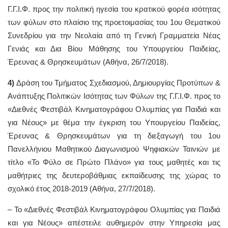
Γ.Γ.Ι.Φ. προς την πολιτική ηγεσία του κρατικού φορέα ισότητας
των φύλων στο πλαίσιο της προετοιμασίας του 1ου Θεματικού
Συνεδρίου για την Νεολαία από τη Γενική Γραμματεία Νέας
Γενιάς και Δια Βίου Μάθησης του Υπουργείου Παιδείας,
Έρευνας & Θρησκευμάτων (Αθήνα, 26/7/2018).
4)
Δράση του Τμήματος Σχεδιασμού, Δημιουργίας Προτύπων &
Ανάπτυξης Πολιτικών Ισότητας των Φύλων της Γ.Γ.Ι.Φ. προς το
«Διεθνές Φεστιβάλ Κινηματογράφου Ολυμπίας για Παιδιά και
για Νέους» με θέμα την έγκριση του Υπουργείου Παιδείας,
Έρευνας & Θρησκευμάτων για τη διεξαγωγή του 1ου
Πανελλήνιου Μαθητικού Διαγωνισμού Ψηφιακών Ταινιών με
τίτλο «Το Φύλο σε Πρώτο Πλάνο» για τους μαθητές και τις
μαθήτριες της δευτεροβάθμιας εκπαίδευσης της χώρας το
σχολικό έτος 2018-2019 (Αθήνα, 27/7/2018).
– Το «Διεθνές Φεστιβάλ Κινηματογράφου Ολυμπίας για Παιδιά
και για Νέους» απέστειλε αυθημερόν στην Υπηρεσία μας