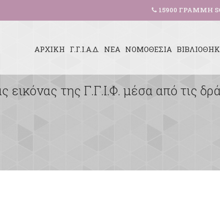
15900 ΓΡΑΜΜΗ S
ΑΡΧΙΚΗ
Γ.Γ.Ι.Α.Δ.
ΝΕΑ
ΝΟΜΟΘΕΣΙΑ
ΒΙΒΛΙΟΘΗ
 εικόνας της Γ.Γ.Ι.Φ. μέσα από τις δ