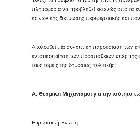
Τέλος, το Γραφείο Τύπου της Γ.Γ.Ι.Φ. συνέβα
πληροφορία να προβληθεί εκτενώς από τα έν
κοινωνικής δικτύωσης περιφερειακής και παν
Ακολουθεί μία συνοπτική παρουσίαση των επ
εντατικοποίηση των προσπαθειών υπέρ της ο
τους τομείς της δημόσιας πολιτικής:
Α. Θεσμικοί Μηχανισμοί για την ισότητα 
Ευρωπαϊκή Ένωση