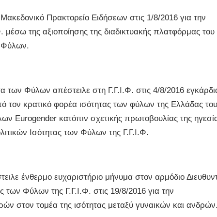
ακεδονικό Πρακτορείο Ειδήσεων στις 1/8/2016 για την
. μέσω της αξιοποίησης της διαδικτυακής πλατφόρμας του
ν Φύλων.
 των Φύλων απέστειλε στη Γ.Γ.Ι.Φ. στις 4/8/2016 εγκάρδι
πό τον κρατικό φορέα ισότητας των φύλων της Ελλάδας το
λων Eurogender κατόπιν σχετικής πρωτοβουλίας της ηγεσί
ιτικών Ισότητας των Φύλων της Γ.Γ.Ι.Φ.
ιλε ένθερμο ευχαριστήριο μήνυμα στον αρμόδιο Διευθυν
των Φύλων της Γ.Γ.Ι.Φ. στις 19/8/2016 για την
ρών στον τομέα της ισότητας μεταξύ γυναικών και ανδρών