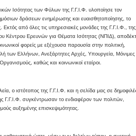
κών Ισότητας των Φύλων της Γ.Γ.Ι.Φ. υλοποίησε τον
μόσιων δράσεων ενημέρωσης και ευαισθητοποίησης, το
 Εκτός από όλες τις υπηρεσιακές μονάδες της Γ.Γ.Ι.Φ., της
του Κέντρου Ερευνών για Θέματα Ισότητας (ΝΠΙΔ), αποδέκ
ινωνικοί φορείς με εξέχουσα παρουσία στην πολιτική,
υλή των Ελλήνων, Ανεξάρτητες Αρχές, Υπουργεία, Μόνιμες
Οργανισμούς, καθώς και κοινωνικοί εταίροι.
ία, ο ιστότοπος της Γ.Γ.Ι.Φ. και η σελίδα μας σε δημοφιλέ
ης Γ.Γ.Ι.Φ. συγκέντρωσαν το ενδιαφέρον των πολιτών,
μούς αυξημένης επισκεψιμότητας.