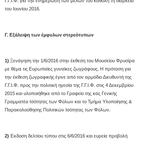
Γ.Γ.Ι.Φ. για την ενημέρωση των μελών του καθόλη τη διάρκεια
του Ιουνίου 2016.
Γ. Εξάλειψη των έμφυλων στερεότυπων
1)
Ξενάγηση την 1/6/2016 στην έκθεση του Μουσείου Φρυσίρα
με θέμα τις Ευρωπαίες γυναίκες ζωγράφους. Η πρόταση για
την έκθεση ζωγραφικής έγινε από τον αρμόδιο Διευθυντή της
Γ.Γ.Ι.Φ. προς την πολιτική ηγεσία της Γ.Γ.Ι.Φ. στις 4 Δεκεμβρίου
2015 και υλοποιήθηκε από το Γραφείο της κας Γενικής
Γραμματέα Ισότητας των Φύλων και το Τμήμα Υλοποίησης &
Παρακολούθησης Πολιτικών Ισότητας των Φύλων.
2)
Έκδοση δελτίου τύπου στις 6/6/2016 και ευρεία προβολή