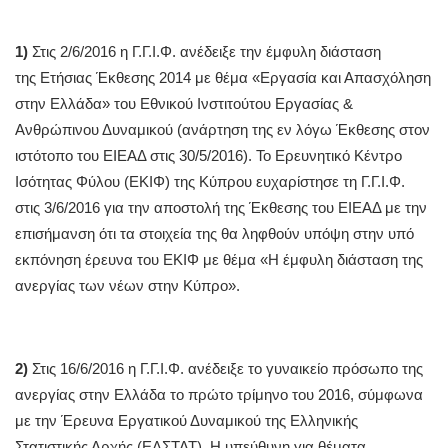
1)
Στις 2/6/2016 η Γ.Γ.Ι.Φ. ανέδειξε την έμφυλη διάσταση
της Ετήσιας Έκθεσης 2014 με θέμα «Εργασία και Απασχόληση
στην Ελλάδα» του Εθνικού Ινστιτούτου Εργασίας &
Ανθρώπινου Δυναμικού (ανάρτηση της εν λόγω Έκθεσης στον
ιστότοπο του ΕΙΕΑΔ στις 30/5/2016). Το Ερευνητικό Κέντρο
Ισότητας Φύλου (ΕΚΙΦ) της Κύπρου ευχαρίστησε τη Γ.Γ.Ι.Φ.
στις 3/6/2016 για την αποστολή της Έκθεσης του ΕΙΕΑΔ με την
επισήμανση ότι τα στοιχεία της θα ληφθούν υπόψη στην υπό
εκπόνηση έρευνα του ΕΚΙΦ με θέμα «Η έμφυλη διάσταση της
ανεργίας των νέων στην Κύπρο».
2)
Στις 16/6/2016 η Γ.Γ.Ι.Φ. ανέδειξε το γυναικείο πρόσωπο της
ανεργίας στην Ελλάδα το πρώτο τρίμηνο του 2016, σύμφωνα
με την Έρευνα Εργατικού Δυναμικού της Ελληνικής
Στατιστικής Αρχής (ΕΛΣΤΑΤ). Η υπεύθυνη για θέματα