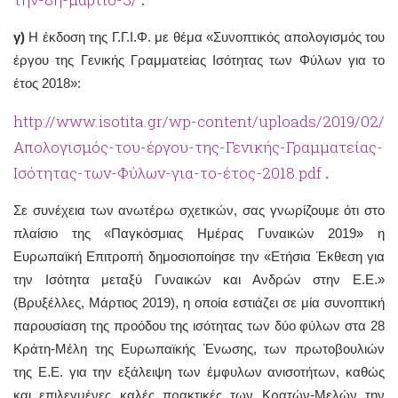
.
γ)
Η έκδοση της Γ.Γ.Ι.Φ. με θέμα «Συνοπτικός απολογισμός του
έργου της Γενικής Γραμματείας Ισότητας των Φύλων για το
έτος 2018»:
http://www.isotita.gr/wp-content/uploads/2019/02/
Απολογισμός-του-έργου-της-Γενικής-Γραμματείας-
Ισότητας-των-Φύλων-για-το-έτος-2018.pdf
.
Σε συνέχεια των ανωτέρω σχετικών, σας γνωρίζουμε ότι στο
πλαίσιο της «Παγκόσμιας Ημέρας Γυναικών 2019» η
Ευρωπαϊκή Επιτροπή δημοσιοποίησε την «Ετήσια Έκθεση για
την Ισότητα μεταξύ Γυναικών και Ανδρών στην Ε.Ε.»
(Βρυξέλλες, Μάρτιος 2019), η οποία εστιάζει σε μία συνοπτική
παρουσίαση της προόδου της ισότητας των δύο φύλων στα 28
Κράτη-Μέλη της Ευρωπαϊκής Ένωσης, των πρωτοβουλιών
της Ε.Ε. για την εξάλειψη των έμφυλων ανισοτήτων, καθώς
και επιλεγμένες καλές πρακτικές των Κρατών-Μελών την