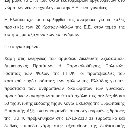
16)
μόλις το 17% των οκτώ εκατομμυρίων εργαζομένων στο
χώρο των νέων τεχνολογιών στην Ε.Ε. είναι γυναίκες.
Η Ελλάδα έχει συμπεριληφθεί στις αναφορές για τις καλές
πρακτικές των 28 Κρατών-Μελών της Ε.Ε. στον τομέα της
ισότητας μεταξύ γυναικών και ανδρών.
Πιο συγκεκριμένα:
Χάρη στις ενέργειες του αρμόδιου Διευθυντή Σχεδιασμού,
Δημιουργίας Προτύπων & Παρακολούθησης Πολιτικών
Ισότητας των Φύλων της Γ.Γ.Ι.Φ., οι πρωτοβουλίες του
κρατικού φορέα ισότητας των φύλων της Ελλάδας για την
προστασία των ανθρωπίνων δικαιωμάτων των γυναικών
προσφύγων αναφέρονται με θετικά σχόλια στις σελίδες 46 και
59 της έντυπης έκδοσης της εν λόγω Έκθεσης της Ευρωπαϊκής
Επιτροπής. Αξίζει να επισημανθεί ότι οι συγκεκριμένες δράσεις
της Γ.Γ.Ι.Φ. προβλήθηκαν στις 17-10-2018 σε ευρωπαϊκό και
διεθνές επίπεδο χάρη στην αξιοποίηση της διαδικτυακής