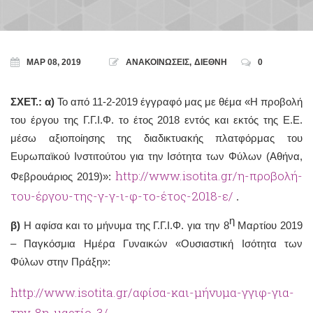
ΜΑΡ 08, 2019
ΑΝΑΚΟΙΝΩΣΕΙΣ
,
ΔΙΕΘΝΗ
0
ΣΧΕΤ.: α)
Το από 11-2-2019 έγγραφό μας με θέμα «Η προβολή
του έργου της Γ.Γ.Ι.Φ. το έτος 2018 εντός και εκτός της Ε.Ε.
μέσω αξιοποίησης της διαδικτυακής πλατφόρμας του
Ευρωπαϊκού Ινστιτούτου για την Ισότητα των Φύλων (Αθήνα,
http://www.isotita.gr/η-προβολή-
Φεβρουάριος 2019)»:
του-έργου-της-γ-γ-ι-φ-το-έτος-2018-ε/
.
η
β)
Η αφίσα και το μήνυμα της Γ.Γ.Ι.Φ. για την 8
Μαρτίου 2019
– Παγκόσμια Ημέρα Γυναικών «Ουσιαστική Ισότητα των
Φύλων στην Πράξη»:
http://www.isotita.gr/αφίσα-και-μήνυμα-γγιφ-για-
την-8η-μαρτίο-3/