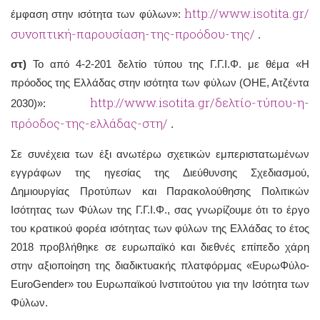
http://www.isotita.gr/
έμφαση στην ισότητα των φύλων»:
συνοπτική-παρουσίαση-της-προόδου-της/
.
στ)
Το από 4-2-201 δελτίο τύπου της Γ.Γ.Ι.Φ. με θέμα «Η
πρόοδος της Ελλάδας στην ισότητα των φύλων (ΟΗΕ, Ατζέντα
http://www.isotita.gr/δελτίο-τύπου-η-
2030)»:
πρόοδος-της-ελλάδας-στη/
.
Σε συνέχεια των έξι ανωτέρω σχετικών εμπεριστατωμένων
εγγράφων της ηγεσίας της Διεύθυνσης Σχεδιασμού,
Δημιουργίας Προτύπων και Παρακολούθησης Πολιτικών
Ισότητας των Φύλων της Γ.Γ.Ι.Φ., σας γνωρίζουμε ότι το έργο
του κρατικού φορέα ισότητας των φύλων της Ελλάδας το έτος
2018 προβλήθηκε σε ευρωπαϊκό και διεθνές επίπεδο χάρη
στην αξιοποίηση της διαδικτυακής πλατφόρμας «ΕυρωΦύλο-
EuroGender» του Ευρωπαϊκού Ινστιτούτου για την Ισότητα των
Φύλων.