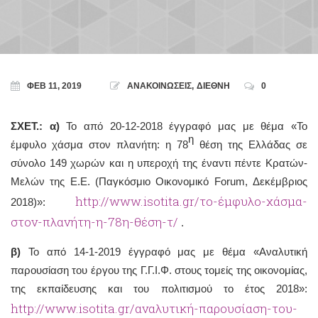
ΦΕΒ 11, 2019
ΑΝΑΚΟΙΝΩΣΕΙΣ
,
ΔΙΕΘΝΗ
0
ΣΧΕΤ.: α)
Το από 20-12-2018 έγγραφό μας με θέμα «Το
η
έμφυλο χάσμα στον πλανήτη: η 78
θέση της Ελλάδας σε
σύνολο 149 χωρών και η υπεροχή της έναντι πέντε Κρατών-
Μελών της Ε.Ε. (Παγκόσμιο Οικονομικό Forum, Δεκέμβριος
http://www.isotita.gr/το-έμφυλο-χάσμα-
2018)»:
στον-πλανήτη-η-78η-θέση-τ/
.
β)
Το από 14-1-2019 έγγραφό μας με θέμα «Αναλυτική
παρουσίαση του έργου της Γ.Γ.Ι.Φ. στους τομείς της οικονομίας,
της εκπαίδευσης και του πολιτισμού το έτος 2018»:
http://www.isotita.gr/αναλυτική-παρουσίαση-του-