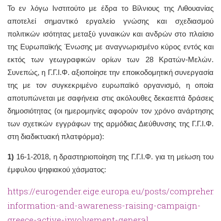
Το εν λόγω Ινστιτούτο με έδρα το Βίλνιους της Λιθουανίας
αποτελεί σημαντικό εργαλείο γνώσης και σχεδιασμού
πολιτικών ισότητας μεταξύ γυναικών και ανδρών στο πλαίσιο
της Ευρωπαϊκής Ένωσης με αναγνωρισμένο κύρος εντός και
εκτός των γεωγραφικών ορίων των 28 Κρατών-Μελών.
Συνεπώς, η Γ.Γ.Ι.Φ. αξιοποίησε την εποικοδομητική συνεργασία
της με τον συγκεκριμένο ευρωπαϊκό οργανισμό, η οποία
αποτυπώνεται με σαφήνεια στις ακόλουθες δεκαεπτά δράσεις
δημοσιότητας (οι ημερομηνίες αφορούν τον χρόνο ανάρτησης
των σχετικών εγγράφων της αρμόδιας Διεύθυνσης της Γ.Γ.Ι.Φ.
στη διαδικτυακή πλατφόρμα):
1)
16-1-2018, η δραστηριοποίηση της Γ.Γ.Ι.Φ. για τη μείωση του
έμφυλου ψηφιακού χάσματος:
https://eurogender.eige.europa.eu/posts/comprehens
information-and-awareness-raising-campaign-
greece-active-involvement-general