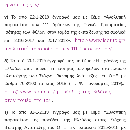
έργου-της-γ-γ/
.
γ)
Το από 22-1-2019 έγγραφό μας με θέμα «Αναλυτική
παρουσίαση των 111 δράσεων της Γενικής Γραμματείας
Ισότητας των Φύλων στον τομέα της εκπαίδευσης τα σχολικά
http://www.isotita.gr/
έτη 2016-2017 και 2017-2018»:
αναλυτική-παρουσίαση-των-111-δράσεων-της/
.
δ)
Το από 30-1-2019 έγγραφό μας με θέμα «Η πρόοδος της
Ελλάδας στον τομέα της ισότητας των φύλων στο πλαίσιο
υλοποίησης των Στόχων Βιώσιμης Ανάπτυξης του ΟΗΕ με
βαθμό 70,3/100 το έτος 2018 (Γ.Γ.Ι.Φ., Ιανουάριος 2019)»:
http://www.isotita.gr/η-πρόοδος-της-ελλάδας-
στον-τομέα-της-ισ/
.
ε)
Το από 31-1-2019 έγγραφό μας με θέμα «Συνοπτική
παρουσίαση της προόδου της Ελλάδας στους Στόχους
Βιώσιμης Ανάπτυξης του ΟΗΕ την τετραετία 2015-2018 με