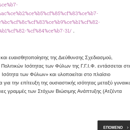
/%ce%b7-
%ac%ce%b2%ce%b5%cf%85%cf%83%ce%b7-
%bc%cf%8c%cf%83%ce%b9%ce%b1%cf%82-
b1%cf%82-%cf%84%ce%b7-31/
.
αι ευαισθητοποίησης της Διεύθυνσης Σχεδιασμού,
ολιτικών Ισότητας των Φύλων της Γ.Γ.Ι.Φ. εντάσσεται στ
ν Ισότητα των Φύλων» και υλοποιείται στο πλαίσιο
για την επίτευξη της ουσιαστικής ισότητας μεταξύ γυναι
ριες γραμμές των Στόχων Βιώσιμης Ανάπτυξης (Ατζέντα
ΕΠΟΜΕΝΟ