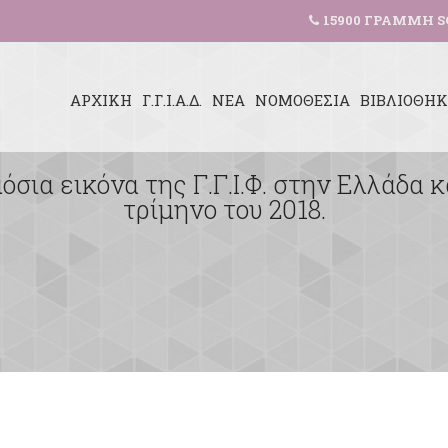
15900 ΓΡΑΜΜΗ S
ΑΡΧΙΚΗ
Γ.Γ.Ι.Α.Δ.
ΝΕΑ
ΝΟΜΟΘΕΣΙΑ
ΒΙΒΛΙΟΘΗ
όσια εικόνα της Γ.Γ.Ι.Φ. στην Ελλάδα κ
τρίμηνο του 2018.