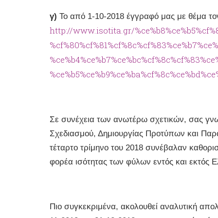
γ)
Το από 1-10-2018 έγγραφό μας με θέμα τον
http://www.isotita.gr/%ce%b8%ce%b5%c
%cf%80%cf%81%cf%8c%cf%83%ce%b7%ce%
%ce%b4%ce%b7%ce%bc%cf%8c%cf%83%ce
%ce%b5%ce%b9%ce%ba%cf%8c%ce%bd%ce%
Σε συνέχεια των ανωτέρω σχετικών, σας γνωρ
Σχεδιασμού, Δημιουργίας Προτύπων και Παρα
τέταρτο τρίμηνο του 2018 συνέβαλαν καθορισ
φορέα ισότητας των φύλων εντός και εκτός 
Πιο συγκεκριμένα, ακολουθεί αναλυτική απολ