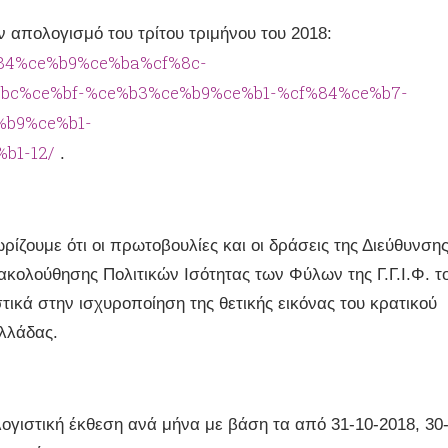
 απολογισμό του τρίτου τριμήνου του 2018:
f%84%ce%b9%ce%ba%cf%8c-
bc%ce%bf-%ce%b3%ce%b9%ce%b1-%cf%84%ce%b7-
%b9%ce%b1-
b1-12/
.
ίζουμε ότι οι πρωτοβουλίες και οι δράσεις της Διεύθυνση
κολούθησης Πολιτικών Ισότητας των Φύλων της Γ.Γ.Ι.Φ. τ
τικά στην ισχυροποίηση της θετικής εικόνας του κρατικού
Ελλάδας.
ογιστική έκθεση ανά μήνα με βάση τα από 31-10-2018, 30