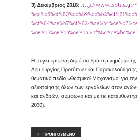
http://www.isotita.gr
3) Δεκέμβριος 2018:
%ce%b5%cf%80%ce%b9%ce%b2%cf%81%ce
%cf%84%ce%b7%cf%82-%ce%b4%ce%b7%ce
%ce%b5%ce%b9%ce%ba%cf%8c%ce%bd%ce%
Η συγκεκριμένη δημόσια δράση ενημέρωσης κ
Δημιουργίας Προτύπων και Παρακολούθησης Π
θεματικό πεδίο «Θεσμικοί Μηχανισμοί για τη
αξιοποίησης όλων των εργαλείων στον αγώνα 
και ανδρών, σύμφωνα και με τις κατευθυντή
2030).
ΠΡΟΗΓΟΥΜΕΝΟ