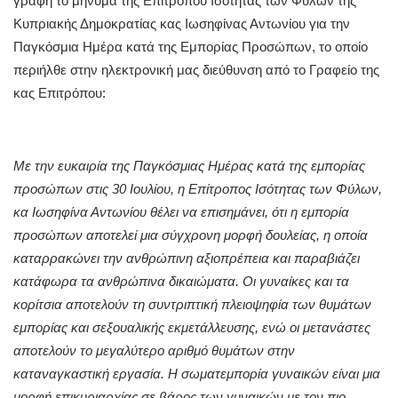
γραφή το μήνυμα της Επιτρόπου Ισότητας των Φύλων της
Κυπριακής Δημοκρατίας κας Ιωσηφίνας Αντωνίου για την
Παγκόσμια Ημέρα κατά της Εμπορίας Προσώπων, το οποίο
περιήλθε στην ηλεκτρονική μας διεύθυνση από το Γραφείο της
κας Επιτρόπου:
Με την ευκαιρία της Παγκόσμιας Ημέρας κατά της εμπορίας
προσώπων στις 30 Ιουλίου, η Επίτροπος Ισότητας των Φύλων,
κα Ιωσηφίνα Αντωνίου θέλει να επισημάνει, ότι η εμπορία
προσώπων αποτελεί μια σύγχρονη μορφή δουλείας, η οποία
καταρρακώνει την ανθρώπινη αξιοπρέπεια και παραβιάζει
κατάφωρα τα ανθρώπινα δικαιώματα. Οι γυναίκες και τα
κορίτσια αποτελούν τη συντριπτική πλειοψηφία των θυμάτων
εμπορίας και σεξουαλικής εκμετάλλευσης, ενώ οι μετανάστες
αποτελούν το μεγαλύτερο αριθμό θυμάτων στην
καταναγκαστική εργασία. Η σωματεμπορία γυναικών είναι μια
μορφή επικυριαρχίας σε βάρος των γυναικών με τον πιο