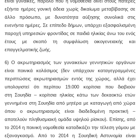
είναι γυναίκες, παρόλο που η νομοθεσία δίνει στους πατέρες
εξήντα ημέρες γονική άδεια χωρίς δικαίωμα μεταβίβασης σε
άλλο πρόσωπο, με δυνατότητα αύξησης συνολικά στις
ενενήντα ημέρες. Σε επίπεδο δήμων, υπάρχει εξασφαλισμένη
παροχή υπηρεσιών φροντίδας σε παιδιά ηλικίας άνω του ενός
έτους με σκοπό τη συμφιλίωση οικογενειακής και
επαγγελματικής ζωής.
6) Ο ακρωτηριασμός των γυναικείων γεννητικών οργάνων
είναι ποινικά κολάσιμος (δεν υπάρχουν καταγεγραμμένες
περιπτώσεις ακρωτηριασμών εντός της χώρας, αλλά έχει
υπολογιστεί ότι περίπου 19.000 κορίτσια που διαβιούν
στη Σουηδία – κορίτσια ηλικίας κάτω των δεκαοκτώ ετών
γεννημένα στη Σουηδία από μητέρα με καταγωγή από χώρα
όπου ο ακρωτηριασμός είναι διαδεδομένη πρακτική –
αποτελούν πληθυσμιακή ομάδα υψηλού ρίσκου). Επίσης, από
το 2014 η ποινική νομοθεσία καταδικάζει την τέλεση γάμου με
εξαναγκασμό. Από το 2014 η Σουηδική Αστυνομία είναι