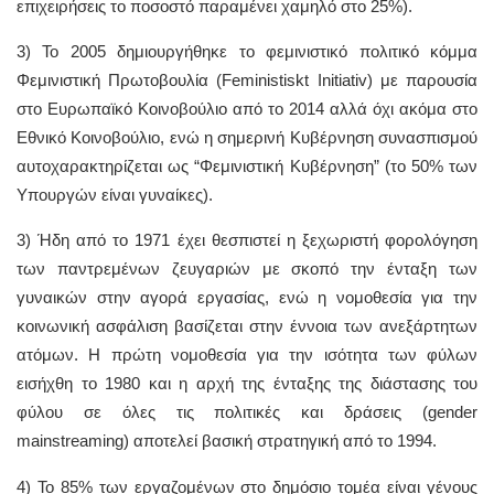
επιχειρήσεις το ποσοστό παραμένει χαμηλό στο 25%).
3) Το 2005 δημιουργήθηκε το φεμινιστικό πολιτικό κόμμα
Φεμινιστική Πρωτοβουλία (Feministiskt Initiativ) με παρουσία
στο Ευρωπαϊκό Κοινοβούλιο από το 2014 αλλά όχι ακόμα στο
Εθνικό Κοινοβούλιο, ενώ η σημερινή Κυβέρνηση συνασπισμού
αυτοχαρακτηρίζεται ως “Φεμινιστική Κυβέρνηση” (το 50% των
Υπουργών είναι γυναίκες).
3) Ήδη από το 1971 έχει θεσπιστεί η ξεχωριστή φορολόγηση
των παντρεμένων ζευγαριών με σκοπό την ένταξη των
γυναικών στην αγορά εργασίας, ενώ η νομοθεσία για την
κοινωνική ασφάλιση βασίζεται στην έννοια των ανεξάρτητων
ατόμων. Η πρώτη νομοθεσία για την ισότητα των φύλων
εισήχθη το 1980 και η αρχή της ένταξης της διάστασης του
φύλου σε όλες τις πολιτικές και δράσεις (gender
mainstreaming) αποτελεί βασική στρατηγική από το 1994.
4) Το 85% των εργαζομένων στο δημόσιο τομέα είναι γένους