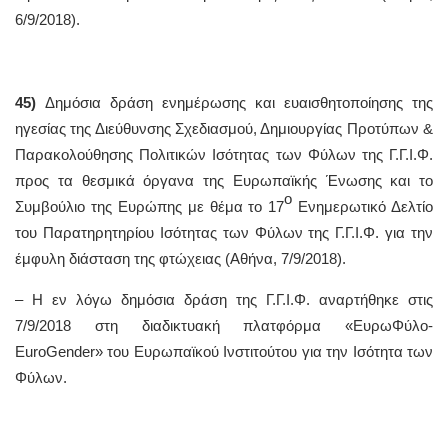
6/9/2018).
45)
Δημόσια δράση ενημέρωσης και ευαισθητοποίησης της
ηγεσίας της Διεύθυνσης Σχεδιασμού, Δημιουργίας Προτύπων &
Παρακολούθησης Πολιτικών Ισότητας των Φύλων της Γ.Γ.Ι.Φ.
προς τα θεσμικά όργανα της Ευρωπαϊκής Ένωσης και το
ο
Συμβούλιο της Ευρώπης με θέμα το 17
Ενημερωτικό Δελτίο
του Παρατηρητηρίου Ισότητας των Φύλων της Γ.Γ.Ι.Φ. για την
έμφυλη διάσταση της φτώχειας (Αθήνα, 7/9/2018).
– Η εν λόγω δημόσια δράση της Γ.Γ.Ι.Φ. αναρτήθηκε στις
7/9/2018 στη διαδικτυακή πλατφόρμα «ΕυρωΦύλο-
EuroGender» του Ευρωπαϊκού Ινστιτούτου για την Ισότητα των
Φύλων.