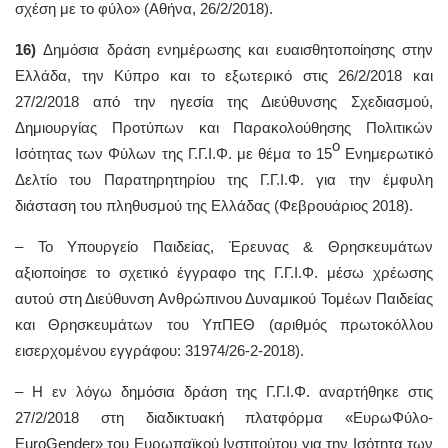
σχέση με το φύλο» (Αθήνα, 26/2/2018).
16)
Δημόσια δράση ενημέρωσης και ευαισθητοποίησης στην
Ελλάδα, την Κύπρο και το εξωτερικό στις 26/2/2018 και
27/2/2018 από την ηγεσία της Διεύθυνσης Σχεδιασμού,
Δημιουργίας Προτύπων και Παρακολούθησης Πολιτικών
ο
Ισότητας των Φύλων της Γ.Γ.Ι.Φ. με θέμα το 15
Ενημερωτικό
Δελτίο του Παρατηρητηρίου της Γ.Γ.Ι.Φ. για την έμφυλη
διάσταση του πληθυσμού της Ελλάδας (Φεβρουάριος 2018).
– To Υπουργείο Παιδείας, Έρευνας & Θρησκευμάτων
αξιοποίησε το σχετικό έγγραφο της Γ.Γ.Ι.Φ. μέσω χρέωσης
αυτού στη Διεύθυνση Ανθρώπινου Δυναμικού Τομέων Παιδείας
και Θρησκευμάτων του ΥπΠΕΘ (αριθμός πρωτοκόλλου
εισερχομένου εγγράφου: 31974/26-2-2018).
– Η εν λόγω δημόσια δράση της Γ.Γ.Ι.Φ. αναρτήθηκε στις
27/2/2018 στη διαδικτυακή πλατφόρμα «ΕυρωΦύλο-
EuroGender» του Ευρωπαϊκού Ινστιτούτου για την Ισότητα των