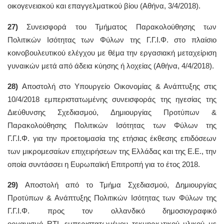
οικογενειακού και επαγγελματικού βίου (Αθήνα, 3/4/2018).
27)
Συνεισφορά του Τμήματος Παρακολούθησης των
Πολιτικών Ισότητας των Φύλων της Γ.Γ.Ι.Φ. στο πλαίσιο
κοινοβουλευτικού ελέγχου με θέμα την εργασιακή μεταχείριση
γυναικών μετά από άδεια κύησης ή λοχείας (Αθήνα, 4/4/2018).
28)
Αποστολή στο Υπουργείο Οικονομίας & Ανάπτυξης στις
10/4/2018 εμπεριστατωμένης συνεισφοράς της ηγεσίας της
Διεύθυνσης Σχεδιασμού, Δημιουργίας Προτύπων &
Παρακολούθησης Πολιτικών Ισότητας των Φύλων της
Γ.Γ.Ι.Φ. για την προετοιμασία της ετήσιας έκθεσης επιδόσεων
των μικρομεσαίων επιχειρήσεων της Ελλάδας και της Ε.Ε., την
οποία συντάσσει η Ευρωπαϊκή Επιτροπή για το έτος 2018.
29)
Αποστολή από το Τμήμα Σχεδιασμού, Δημιουργίας
Προτύπων & Ανάπτυξης Πολιτικών Ισότητας των Φύλων της
Γ.Γ.Ι.Φ. προς τον ολλανδικό δημοσιογραφικό
οργανισμό RTL εμπεριστατωμένου τεκμηριωτικού υλικού με