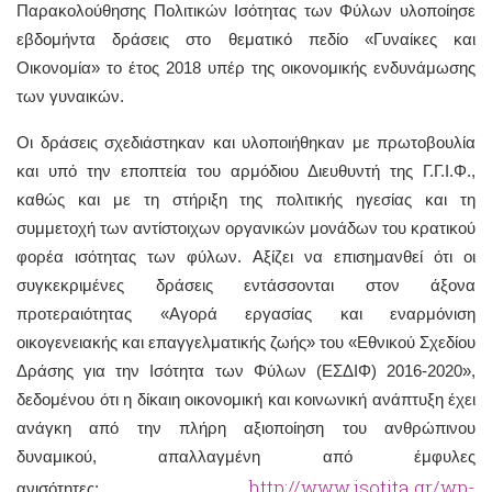
Παρακολούθησης Πολιτικών Ισότητας των Φύλων υλοποίησε
εβδομήντα δράσεις στο θεματικό πεδίο «Γυναίκες και
Οικονομία» το έτος 2018 υπέρ της οικονομικής ενδυνάμωσης
των γυναικών.
Οι δράσεις σχεδιάστηκαν και υλοποιήθηκαν με πρωτοβουλία
και υπό την εποπτεία του αρμόδιου Διευθυντή της Γ.Γ.Ι.Φ.,
καθώς και με τη στήριξη της πολιτικής ηγεσίας και τη
συμμετοχή των αντίστοιχων οργανικών μονάδων του κρατικού
φορέα ισότητας των φύλων. Αξίζει να επισημανθεί ότι οι
συγκεκριμένες δράσεις εντάσσονται στον άξονα
προτεραιότητας «Αγορά εργασίας και εναρμόνιση
οικογενειακής και επαγγελματικής ζωής» του «Εθνικού Σχεδίου
Δράσης για την Ισότητα των Φύλων (ΕΣΔΙΦ) 2016-2020»,
δεδομένου ότι η δίκαιη οικονομική και κοινωνική ανάπτυξη έχει
ανάγκη από την πλήρη αξιοποίηση του ανθρώπινου
δυναμικού, απαλλαγμένη από έμφυλες
http://www.isotita.gr/wp-
ανισότητες: