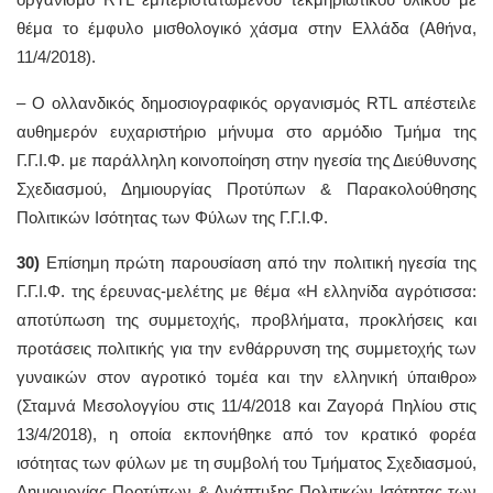
θέμα το έμφυλο μισθολογικό χάσμα στην Ελλάδα (Αθήνα,
11/4/2018).
– Ο ολλανδικός δημοσιογραφικός οργανισμός RTL απέστειλε
αυθημερόν ευχαριστήριο μήνυμα στο αρμόδιο Τμήμα της
Γ.Γ.Ι.Φ. με παράλληλη κοινοποίηση στην ηγεσία της Διεύθυνσης
Σχεδιασμού, Δημιουργίας Προτύπων & Παρακολούθησης
Πολιτικών Ισότητας των Φύλων της Γ.Γ.Ι.Φ.
30)
Επίσημη πρώτη παρουσίαση από την πολιτική ηγεσία της
Γ.Γ.Ι.Φ. της έρευνας-μελέτης με θέμα «Η ελληνίδα αγρότισσα:
αποτύπωση της συμμετοχής, προβλήματα, προκλήσεις και
προτάσεις πολιτικής για την ενθάρρυνση της συμμετοχής των
γυναικών στον αγροτικό τομέα και την ελληνική ύπαιθρο»
(Σταμνά Μεσολογγίου στις 11/4/2018 και Ζαγορά Πηλίου στις
13/4/2018), η οποία εκπονήθηκε από τον κρατικό φορέα
ισότητας των φύλων με τη συμβολή του Τμήματος Σχεδιασμού,
Δημιουργίας Προτύπων & Ανάπτυξης Πολιτικών Ισότητας των