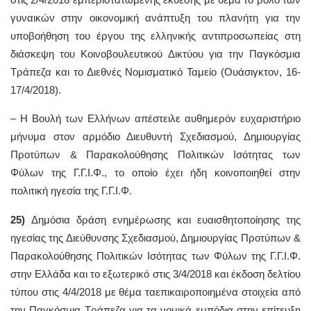
γυναικών στην οικονομική ανάπτυξη του πλανήτη για την
υποβοήθηση του έργου της ελληνικής αντιπροσωπείας στη
διάσκεψη του Κοινοβουλευτικού Δικτύου για την Παγκόσμια
Τράπεζα και το Διεθνές Νομισματικό Ταμείο (Ουάσιγκτον, 16-
17/4/2018).
– Η Βουλή των Ελλήνων απέστειλε αυθημερόν ευχαριστήριο
μήνυμα στον αρμόδιο Διευθυντή Σχεδιασμού, Δημιουργίας
Προτύπων & Παρακολούθησης Πολιτικών Ισότητας των
Φύλων της Γ.Γ.Ι.Φ., το οποίο έχει ήδη κοινοποιηθεί στην
πολιτική ηγεσία της Γ.Γ.Ι.Φ.
25)
Δημόσια δράση ενημέρωσης και ευαισθητοποίησης της
ηγεσίας της Διεύθυνσης Σχεδιασμού, Δημιουργίας Προτύπων &
Παρακολούθησης Πολιτικών Ισότητας των Φύλων της Γ.Γ.Ι.Φ.
στην Ελλάδα και το εξωτερικό στις 3/4/2018 και έκδοση δελτίου
τύπου στις 4/4/2018 με θέμα ταεπικαιροποιημένα στοιχεία από
την Παγκόσμια Τράπεζα για τα νομικά εμπόδια στην επίτευξη