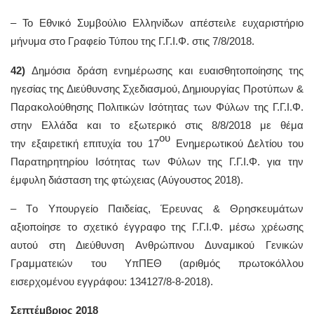
– Το Εθνικό Συμβούλιο Ελληνίδων απέστειλε ευχαριστήριο
μήνυμα στο Γραφείο Τύπου της Γ.Γ.Ι.Φ. στις 7/8/2018.
42)
Δημόσια δράση ενημέρωσης και ευαισθητοποίησης της
ηγεσίας της Διεύθυνσης Σχεδιασμού, Δημιουργίας Προτύπων &
Παρακολούθησης Πολιτικών Ισότητας των Φύλων της Γ.Γ.Ι.Φ.
στην Ελλάδα και το εξωτερικό στις 8/8/2018 με θέμα
ου
την εξαιρετική επιτυχία του 17
Ενημερωτικού Δελτίου του
Παρατηρητηρίου Ισότητας των Φύλων της Γ.Γ.Ι.Φ. για την
έμφυλη διάσταση της φτώχειας (Αύγουστος 2018).
– Τo Υπουργείο Παιδείας, Έρευνας & Θρησκευμάτων
αξιοποίησε το σχετικό έγγραφο της Γ.Γ.Ι.Φ. μέσω χρέωσης
αυτού στη Διεύθυνση Ανθρώπινου Δυναμικού Γενικών
Γραμματειών του ΥπΠΕΘ (αριθμός πρωτοκόλλου
εισερχομένου εγγράφου: 134127/8-8-2018).
Σεπτέμβριος 2018