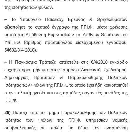
της ισότητας των φύλων.
– To Υπουργείο Παιδείας, Έρευνας & Θρησκευμάτων
αξιοποίησε το σχετικό έγγραφο της Γ.Γ.Ι.Φ. μέσω χρέωσης
αυτού στη Διεύθυνση Ευρωπαϊκών και Διεθνών Θεμάτων του
ΥπΠΕΘ (αριθμός πρωτοκόλλου εισερχομένου εγγράφου:
54632/3-4-2018).
– Η Παγκόσμια Τράπεζα απέστειλε στις 6/4/2018 εγκάρδιο
ευχαριστήριο μήνυμα στον αρμόδιο Διευθυντή Σχεδιασμού,
Δημιουργίας Προτύπων & Παρακολούθησης Πολιτικών
Ισότητας των Φύλων της Γ.Γ.Ι.Φ., το οποίο έχει ήδη κοινοποιηθεί
στην πολιτική ηγεσία και στις αρμόδιες οργανικές μονάδες της
Γ.Γ.Ι.Φ.
26)
Παροχή από το Τμήμα Παρακολούθησης των Πολιτικών
Ισότητας των Φύλων της Γ.Γ.Ι.Φ. υπηρεσιών νομικής
συμβουλευτικής σε πολίτη με θέμα την εναρμόνιση