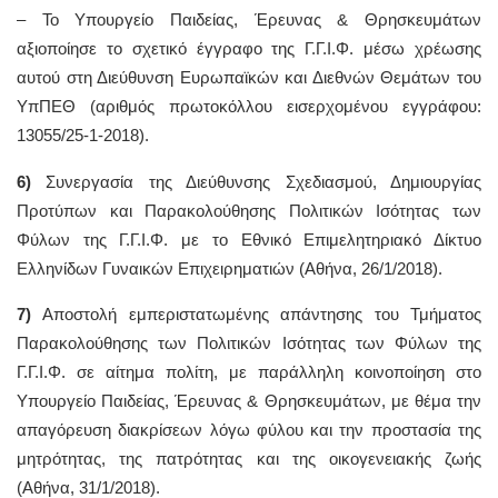
– To Υπουργείο Παιδείας, Έρευνας & Θρησκευμάτων
αξιοποίησε το σχετικό έγγραφο της Γ.Γ.Ι.Φ. μέσω χρέωσης
αυτού στη Διεύθυνση Ευρωπαϊκών και Διεθνών Θεμάτων του
ΥπΠΕΘ (αριθμός πρωτοκόλλου εισερχομένου εγγράφου:
13055/25-1-2018).
6)
Συνεργασία της Διεύθυνσης Σχεδιασμού, Δημιουργίας
Προτύπων και Παρακολούθησης Πολιτικών Ισότητας των
Φύλων της Γ.Γ.Ι.Φ. με το Εθνικό Επιμελητηριακό Δίκτυο
Ελληνίδων Γυναικών Επιχειρηματιών (Αθήνα, 26/1/2018).
7)
Αποστολή εμπεριστατωμένης απάντησης του Τμήματος
Παρακολούθησης των Πολιτικών Ισότητας των Φύλων της
Γ.Γ.Ι.Φ. σε αίτημα πολίτη, με παράλληλη κοινοποίηση στο
Υπουργείο Παιδείας, Έρευνας & Θρησκευμάτων, με θέμα την
απαγόρευση διακρίσεων λόγω φύλου και την προστασία της
μητρότητας, της πατρότητας και της οικογενειακής ζωής
(Αθήνα, 31/1/2018).