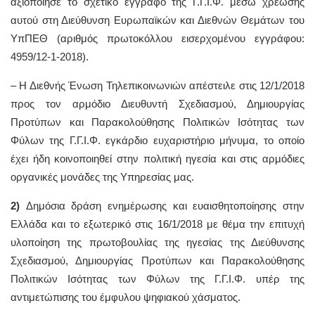
αξιοποίησε το σχετικό έγγραφο της Γ.Γ.Ι.Φ. μέσω χρέωσης
αυτού στη Διεύθυνση Ευρωπαϊκών και Διεθνών Θεμάτων του
ΥπΠΕΘ (αριθμός πρωτοκόλλου εισερχομένου εγγράφου:
4959/12-1-2018).
– Η Διεθνής Ένωση Τηλεπικοινωνιών απέστειλε στις 12/1/2018
προς τον αρμόδιο Διευθυντή Σχεδιασμού, Δημιουργίας
Προτύπων και Παρακολούθησης Πολιτικών Ισότητας των
Φύλων της Γ.Γ.Ι.Φ. εγκάρδιο ευχαριστήριο μήνυμα, το οποίο
έχει ήδη κοινοποιηθεί στην πολιτική ηγεσία και στις αρμόδιες
οργανικές μονάδες της Υπηρεσίας μας.
2)
Δημόσια δράση ενημέρωσης και ευαισθητοποίησης στην
Ελλάδα και το εξωτερικό στις 16/1/2018 με θέμα την επιτυχή
υλοποίηση της πρωτοβουλίας της ηγεσίας της Διεύθυνσης
Σχεδιασμού, Δημιουργίας Προτύπων και Παρακολούθησης
Πολιτικών Ισότητας των Φύλων της Γ.Γ.Ι.Φ. υπέρ της
αντιμετώπισης του έμφυλου ψηφιακού χάσματος.