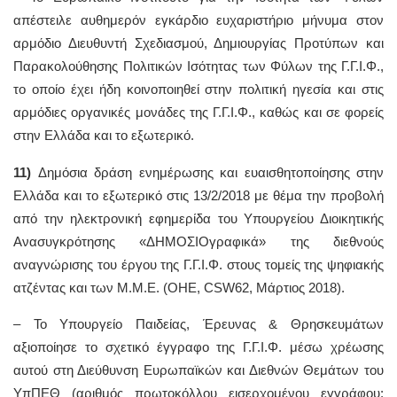
απέστειλε αυθημερόν εγκάρδιο ευχαριστήριο μήνυμα στον
αρμόδιο Διευθυντή Σχεδιασμού, Δημιουργίας Προτύπων και
Παρακολούθησης Πολιτικών Ισότητας των Φύλων της Γ.Γ.Ι.Φ.,
το οποίο έχει ήδη κοινοποιηθεί στην πολιτική ηγεσία και στις
αρμόδιες οργανικές μονάδες της Γ.Γ.Ι.Φ., καθώς και σε φορείς
στην Ελλάδα και το εξωτερικό.
11)
Δημόσια δράση ενημέρωσης και ευαισθητοποίησης στην
Ελλάδα και το εξωτερικό στις 13/2/2018 με θέμα την προβολή
από την ηλεκτρονική εφημερίδα του Υπουργείου Διοικητικής
Ανασυγκρότησης «ΔΗΜΟΣΙΟγραφικά» της διεθνούς
αναγνώρισης του έργου της Γ.Γ.Ι.Φ. στους τομείς της ψηφιακής
ατζέντας και των Μ.Μ.Ε. (ΟΗΕ, CSW62, Μάρτιος 2018).
– To Υπουργείο Παιδείας, Έρευνας & Θρησκευμάτων
αξιοποίησε το σχετικό έγγραφο της Γ.Γ.Ι.Φ. μέσω χρέωσης
αυτού στη Διεύθυνση Ευρωπαϊκών και Διεθνών Θεμάτων του
ΥπΠΕΘ (αριθμός πρωτοκόλλου εισερχομένου εγγράφου: