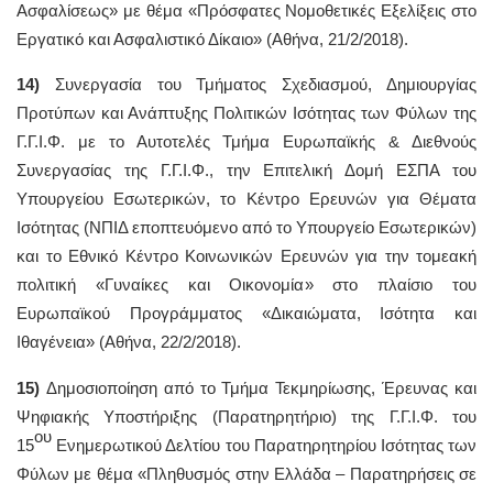
Ασφαλίσεως» με θέμα «Πρόσφατες Νομοθετικές Εξελίξεις στο
Εργατικό και Ασφαλιστικό Δίκαιο» (Αθήνα, 21/2/2018).
14)
Συνεργασία του Τμήματος Σχεδιασμού, Δημιουργίας
Προτύπων και Ανάπτυξης Πολιτικών Ισότητας των Φύλων της
Γ.Γ.Ι.Φ. με το Αυτοτελές Τμήμα Ευρωπαϊκής & Διεθνούς
Συνεργασίας της Γ.Γ.Ι.Φ., την Επιτελική Δομή ΕΣΠΑ του
Υπουργείου Εσωτερικών, το Κέντρο Ερευνών για Θέματα
Ισότητας (ΝΠΙΔ εποπτευόμενο από το Υπουργείο Εσωτερικών)
και το Εθνικό Κέντρο Κοινωνικών Ερευνών για την τομεακή
πολιτική «Γυναίκες και Οικονομία» στο πλαίσιο του
Ευρωπαϊκού Προγράμματος «Δικαιώματα, Ισότητα και
Ιθαγένεια» (Αθήνα, 22/2/2018).
15)
Δημοσιοποίηση από το Τμήμα Τεκμηρίωσης, Έρευνας και
Ψηφιακής Υποστήριξης (Παρατηρητήριο) της Γ.Γ.Ι.Φ. του
ου
15
Ενημερωτικού Δελτίου του Παρατηρητηρίου Ισότητας των
Φύλων με θέμα «Πληθυσμός στην Ελλάδα – Παρατηρήσεις σε