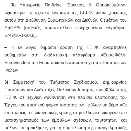
– To Υπουργείο Παιδείας, Έρευνας & Θρησκευμάτων
αξιοποίησε το σχετικό έγγραφο της Γ.Γ.Ι.Φ. μέσω χρέωσης
αυτού στη Διεύθυνση Ευρωπαϊκών και Διεθνών Θεμάτων του
ΥπΠΕΘ (αριθμός πρωτοκόλλου εισερχομένου εγγράφου:
6747/16-1-2018).
– Η εν λόγω δημόσια δράση της Γ.Γ.Ι.Φ. αναρτήθηκε
αυθημερόν στη διαδικτυακή πλατφόρμα «ΕυρωΦύλο-
EuroGender» του Ευρωπαϊκού Ινστιτούτου για την Ισότητα των
Φύλων.
3)
Συμμετοχή του Τμήματος Σχεδιασμού, Δημιουργίας
Προτύπων και Ανάπτυξης Πολιτικών Ισότητας των Φύλων της
Γ.Γ.Ι.Φ. σε τεχνική συνάντηση στο πλαίσιο υλοποίησης του
Έργου του κρατικού φορέα ισότητας των φύλων με θέμα «Οι
επιπτώσεις της οικονομικής κρίσης στην ελληνική οικογένεια: ο
μετασχηματισμός των έμφυλων σχέσεων, ταυτοτήτων και
ρόλων, οι προκλήσεις για τη συμφιλίωση της επαγγελματικής