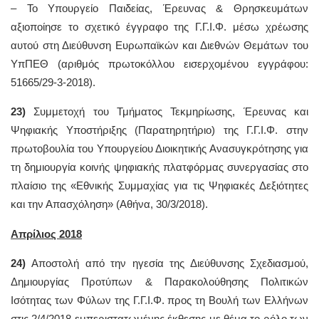
– To Υπουργείο Παιδείας, Έρευνας & Θρησκευμάτων
αξιοποίησε το σχετικό έγγραφο της Γ.Γ.Ι.Φ. μέσω χρέωσης
αυτού στη Διεύθυνση Ευρωπαϊκών και Διεθνών Θεμάτων του
ΥπΠΕΘ (αριθμός πρωτοκόλλου εισερχομένου εγγράφου:
51665/29-3-2018).
23)
Συμμετοχή του Τμήματος Τεκμηρίωσης, Έρευνας και
Ψηφιακής Υποστήριξης (Παρατηρητήριο) της Γ.Γ.Ι.Φ. στην
πρωτοβουλία του Υπουργείου Διοικητικής Ανασυγκρότησης για
τη δημιουργία κοινής ψηφιακής πλατφόρμας συνεργασίας στο
πλαίσιο της «Εθνικής Συμμαχίας για τις Ψηφιακές Δεξιότητες
και την Απασχόληση» (Αθήνα, 30/3/2018).
Απρίλιος 2018
24)
Αποστολή από την ηγεσία της Διεύθυνσης Σχεδιασμού,
Δημιουργίας Προτύπων & Παρακολούθησης Πολιτικών
Ισότητας των Φύλων της Γ.Γ.Ι.Φ. προς τη Βουλή των Ελλήνων
στις 2/4/2018 εμπεριστατωμένης έκθεσης με θέμα το ρόλο των