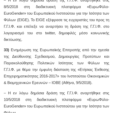
– Η εν λόγω δημόσια δράση της Γ.Γ.Ι.Φ. αναρτήθηκε στις
8/5/2018 στη διαδικτυακή πλατφόρμα «ΕυρωΦύλο-
EuroGender» του Ευρωπαϊκού Ινστιτούτου για την Ισότητα των
Φύλων (EIGE). Το EIGE εξέφρασε τις ευχαριστίες του προς τη
Γ.Γ.Ι.Φ. και επέλεξε να αναρτήσει τη δράση της Γ.Γ.Ι.Φ. στο
λογαριασμό του στο twitter, δημοφιλές μέσο κοινωνικής
δικτύωσης.
33)
Ενημέρωση της Ευρωπαϊκής Επιτροπής από την ηγεσία
της Διεύθυνσης Σχεδιασμού, Δημιουργίας Προτύπων και
Παρακολούθησης Πολιτικών Ισότητας των Φύλων της
Γ.Γ.Ι.Φ. με θέμα την έμφυλη διάσταση της «Ετήσιας Έκθεσης
Επιχειρηματικότητας 2016-2017» του Ινστιτούτου Οικονομικών
& Βιομηχανικών Ερευνών – ΙΟΒΕ (Αθήνα, 9/5/2018).
– Η εν λόγω δημόσια δράση της Γ.Γ.Ι.Φ. αναρτήθηκε στις
10/5/2018 στη διαδικτυακή πλατφόρμα «ΕυρωΦύλο-
EuroGender» του Ευρωπαϊκού Ινστιτούτου για την Ισότητα των
Φύλων.