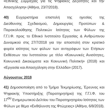
«Εθνικής Συμμαχίας για τις Ψηφιακές Δεξιότητες και την
Απασχόληση» (Αθήνα, 23/7/2018).
40)
Ευχαριστήρια επιστολή της ηγεσίας της
Διεύθυνσης Σχεδιασμού, Δημιουργίας Προτύπων &
Παρακολούθησης Πολιτικών Ισότητας των Φύλων της
Γ.Γ.Ι.Φ. προς το Εθνικό Ινστιτούτο Εργασίας & Ανθρώπινου
Δυναμικού στις 27/7/2018 για την αποστολή στον κρατικό
φορέα ισότητας των φύλων των αντιγράφων των Ετήσιων
Εκθέσεων του Ινστιτούτου με τίτλο «Κοινωνικές Ανισότητες,
Κοινωνικά Δικαιώματα και Κοινωνική Πολιτική» (2018) και
«Εργασία και Απασχόληση στην Ελλάδα» (2017).
Αύγουστος 2018
41)
Δημοσιοποίηση από το Τμήμα Τεκμηρίωσης, Έρευνας και
Ψηφιακής Υποστήριξης (Παρατηρητήριο) της Γ.Γ.Ι.Φ. του
ου
17
Ενημερωτικού Δελτίου του Παρατηρητηρίου Ισότητας των
Φύλων με θέμα «Εκθήλυνση της Φτώχειας» (Αθήνα, 6/8/2018).