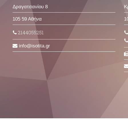
Δραγατσανίου 8
Κ
105 59 Αθήνα
1
2144055251
info
isotita
gr