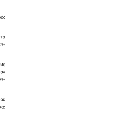
ούς
στά
10%
88η
τον
13%
ιου
σα: