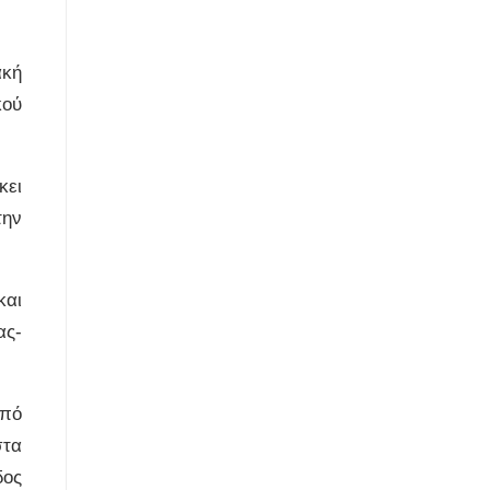
ακή
κού
κει
την
και
ας-
από
στα
δος