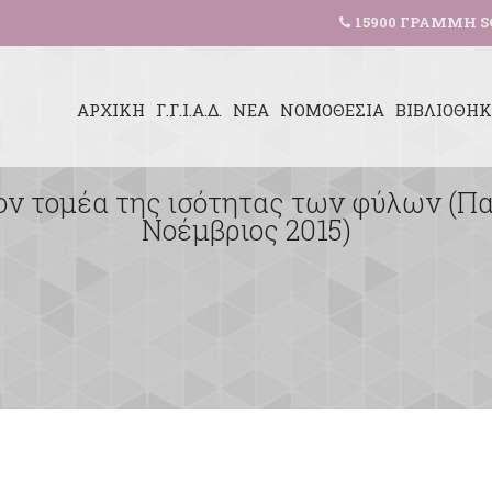
15900 ΓΡΑΜΜΗ S
ΑΡΧΙΚΗ
Γ.Γ.Ι.Α.Δ.
ΝΕΑ
ΝΟΜΟΘΕΣΙΑ
ΒΙΒΛΙΟΘΗ
ον τομέα της ισότητας των φύλων (Π
Νοέμβριος 2015)