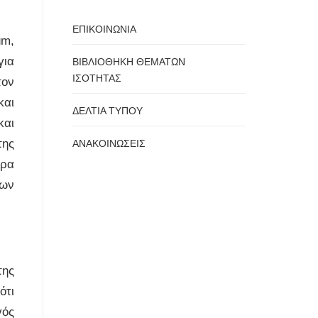
ΕΠΙΚΟΙΝΩΝΙΑ
um,
για
ΒΙΒΛΙΟΘΗΚΗ ΘΕΜΑΤΩΝ
ΙΣΟΤΗΤΑΣ
τον
και
ΔΕΛΤΙΑ ΤΥΠΟΥ
και
της
ΑΝΑΚΟΙΝΩΣΕΙΣ
ερα
των
της
ότι
γός