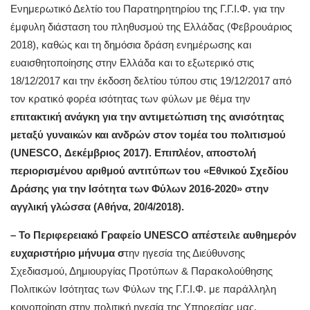
Ενημερωτικό Δελτίο του Παρατηρητηρίου της Γ.Γ.Ι.Φ. για την
έμφυλη διάσταση του πληθυσμού της Ελλάδας (Φεβρουάριος
2018), καθώς και τη δημόσια δράση ενημέρωσης και
ευαισθητοποίησης στην Ελλάδα και το εξωτερικό στις
18/12/2017 και την έκδοση δελτίου τύπου στις 19/12/2017 από
τον κρατικό φορέα ισότητας των φύλων με θέμα την
επιτακτική ανάγκη για την αντιμετώπιση της ανισότητας
μεταξύ γυναικών και ανδρών στον τομέα του πολιτισμού
(
UNESCO
, Δεκέμβριος 2017). Επιπλέον, αποστολή
περιορισμένου αριθμού αντιτύπων του «Εθνικού Σχεδίου
Δράσης για την Ισότητα των Φύλων 2016-2020» στην
αγγλική γλώσσα (Αθήνα, 20/4/2018).
–
To
Περιφερειακό Γραφείο
UNESCO
απέστειλε αυθημερόν
ευχαριστήριο μήνυμα σ
την ηγεσία της Διεύθυνσης
Σχεδιασμού, Δημιουργίας Προτύπων & Παρακολούθησης
Πολιτικών Ισότητας των Φύλων της Γ.Γ.Ι.Φ. με παράλληλη
κοινοποίηση στην πολιτική ηγεσία της Υπηρεσίας μας.