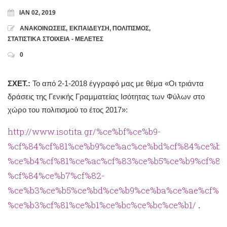
ΙΑΝ 02, 2019
ΑΝΑΚΟΙΝΩΣΕΙΣ
,
ΕΚΠΑΙΔΕΥΣΗ
,
ΠΟΛΙΤΙΣΜΟΣ
,
ΣΤΑΤΙΣΤΙΚΑ ΣΤΟΙΧΕΙΑ - ΜΕΛΕΤΕΣ
0
ΣΧΕΤ.:
Το από 2-1-2018 έγγραφό μας με θέμα «Οι τριάντα
δράσεις της Γενικής Γραμματείας Ισότητας των Φύλων στο
χώρο του πολιτισμού το έτος 2017»:
http://www.isotita.gr/%ce%bf%ce%b9-
%cf%84%cf%81%ce%b9%ce%ac%ce%bd%cf%84%ce%b1
%ce%b4%cf%81%ce%ac%cf%83%ce%b5%ce%b9%cf%82
%cf%84%ce%b7%cf%82-
%ce%b3%ce%b5%ce%bd%ce%b9%ce%ba%ce%ae%cf%8
%ce%b3%cf%81%ce%b1%ce%bc%ce%bc%ce%b1/
.