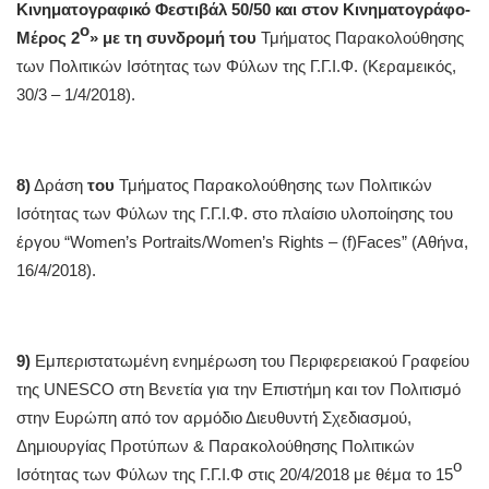
Κινηματογραφικό Φεστιβάλ 50/50 και στον Κινηματογράφο-
ο
Μέρος 2
» με τη συνδρομή του
Τμήματος Παρακολούθησης
των Πολιτικών Ισότητας των Φύλων της Γ.Γ.Ι.Φ. (Κεραμεικός,
30/3 – 1/4/2018).
8)
Δράση
του
Τμήματος Παρακολούθησης των Πολιτικών
Ισότητας των Φύλων της Γ.Γ.Ι.Φ. στο πλαίσιο υλοποίησης του
έργου “Women’s Portraits/Women’s Rights – (f)Faces” (Αθήνα,
16/4/2018).
9)
Εμπεριστατωμένη ενημέρωση του Περιφερειακού Γραφείου
της UNESCO στη Βενετία για την Επιστήμη και τον Πολιτισμό
στην Ευρώπη από τον αρμόδιο Διευθυντή Σχεδιασμού,
Δημιουργίας Προτύπων & Παρακολούθησης Πολιτικών
ο
Ισότητας των Φύλων της Γ.Γ.Ι.Φ στις 20/4/2018 με θέμα το 15