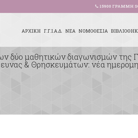
15900 ΓΡΑΜΜΗ S
ΑΡΧΙΚΗ
Γ.Γ.Ι.Α.Δ.
ΝΕΑ
ΝΟΜΟΘΕΣΙΑ
ΒΙΒΛΙΟΘΗ
ν δύο μαθητικών διαγωνισμών της Γ.Γ.
ρευνας & Θρησκευμάτων: νέα ημερομη