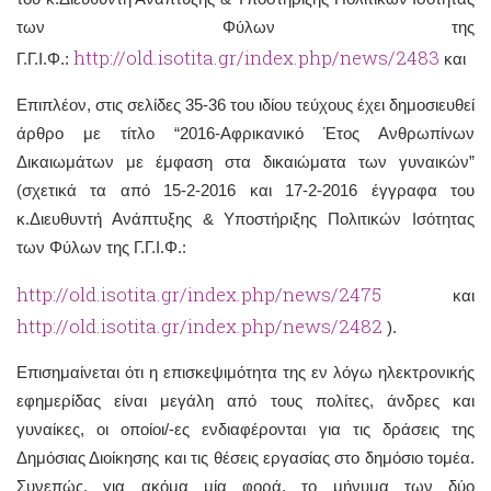
των Φύλων της
http://old.isotita.gr/index.php/news/2483
h
Γ.Γ.Ι.Φ.:
και
Επιπλέον, στις σελίδες 35-36 του ιδίου τεύχους έχει δημοσιευθεί
άρθρο με τίτλο “2016-Αφρικανικό Έτος Ανθρωπίνων
Δικαιωμάτων με έμφαση στα δικαιώματα των γυναικών”
(σχετικά τα από 15-2-2016 και 17-2-2016 έγγραφα του
κ.Διευθυντή Ανάπτυξης & Υποστήριξης Πολιτικών Ισότητας
των Φύλων της Γ.Γ.Ι.Φ.:
http://old.isotita.gr/index.php/news/2475
και
http://old.isotita.gr/index.php/news/2482
).
Επισημαίνεται ότι η επισκεψιμότητα της εν λόγω ηλεκτρονικής
εφημερίδας είναι μεγάλη από τους πολίτες, άνδρες και
γυναίκες, οι οποίοι/-ες ενδιαφέρονται για τις δράσεις της
Δημόσιας Διοίκησης και τις θέσεις εργασίας στο δημόσιο τομέα.
Συνεπώς, για ακόμα μία φορά, το μήνυμα των δύο