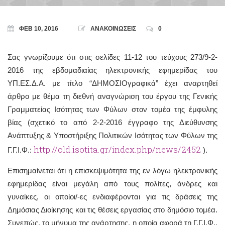
ΦΕΒ 10, 2016
ΑΝΑΚΟΙΝΩΣΕΙΣ
0
Σας γνωρίζουμε ότι στις σελίδες 11-12 του τεύχους 273/9-2-
2016 της εβδομαδιαίας ηλεκτρονικής εφημερίδας του
ΥΠ.ΕΣ.Δ.Α. με τίτλο “ΔΗΜΟΣΙΟγραφικά” έχει αναρτηθεί
άρθρο με θέμα τη διεθνή αναγνώριση του έργου της Γενικής
Γραμματείας Ισότητας των Φύλων στον τομέα της έμφυλης
βίας (σχετικό το από 2-2-2016 έγγραφο της Διεύθυνσης
Ανάπτυξης & Υποστήριξης Πολιτικών Ισότητας των Φύλων της
http://old.isotita.gr/index.php/news/2452
Γ.Γ.Ι.Φ.:
).
Επισημαίνεται ότι η επισκεψιμότητα της εν λόγω ηλεκτρονικής
εφημερίδας είναι μεγάλη από τους πολίτες, άνδρες και
γυναίκες, οι οποίοι/-ες ενδιαφέρονται για τις δράσεις της
Δημόσιας Διοίκησης και τις θέσεις εργασίας στο δημόσιο τομέα.
Συνεπώς, το μήνυμα της ανάρτησης, η οποία αφορά τη Γ.Γ.Ι.Φ.,