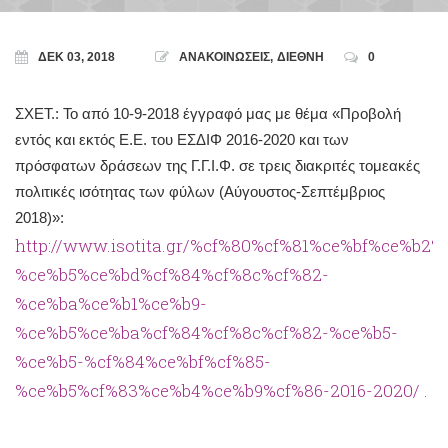
ΔΕΚ 03, 2018
ΑΝΑΚΟΙΝΩΣΕΙΣ
,
ΔΙΕΘΝΗ
0
ΣΧΕΤ.: Το από 10-9-2018 έγγραφό μας με θέμα «Προβολή
εντός και εκτός Ε.Ε. του ΕΣΔΙΦ 2016-2020 και των
πρόσφατων δράσεων της Γ.Γ.Ι.Φ. σε τρεις διακριτές τομεακές
πολιτικές ισότητας των φύλων (Αύγουστος-Σεπτέμβριος
2018)»:
http://www.isotita.gr/%cf%80%cf%81%ce%bf%ce%b2
%ce%b5%ce%bd%cf%84%cf%8c%cf%82-
%ce%ba%ce%b1%ce%b9-
%ce%b5%ce%ba%cf%84%cf%8c%cf%82-%ce%b5-
%ce%b5-%cf%84%ce%bf%cf%85-
%ce%b5%cf%83%ce%b4%ce%b9%cf%86-2016-2020/ .