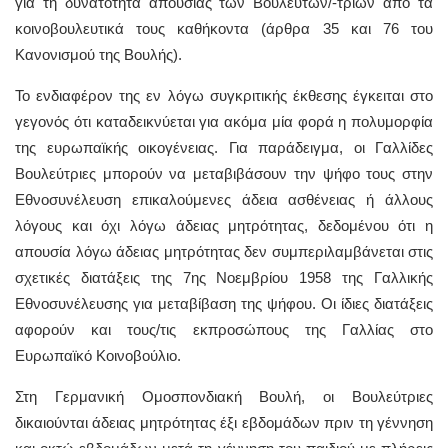
για τη δυνατότητα απουσίας των Βουλευτών/-τριών από τα
κοινοβουλευτικά τους καθήκοντα (άρθρα 35 και 76 του
Κανονισμού της Βουλής).
Το ενδιαφέρον της εν λόγω συγκριτικής έκθεσης έγκειται στο
γεγονός ότι καταδεικνύεται για ακόμα μία φορά η πολυμορφία
της ευρωπαϊκής οικογένειας. Για παράδειγμα, οι Γαλλίδες
Βουλεύτριες μπορούν να μεταβιβάσουν την ψήφο τους στην
Εθνοσυνέλευση επικαλούμενες άδεια ασθένειας ή άλλους
λόγους και όχι λόγω άδειας μητρότητας, δεδομένου ότι η
απουσία λόγω άδειας μητρότητας δεν συμπεριλαμβάνεται στις
σχετικές διατάξεις της 7ης Νοεμβρίου 1958 της Γαλλικής
Εθνοσυνέλευσης για μεταβίβαση της ψήφου. Οι ίδιες διατάξεις
αφορούν και τους/τις εκπροσώπους της Γαλλίας στο
Ευρωπαϊκό Κοινοβούλιο.
Στη Γερμανική Ομοσπονδιακή Βουλή, οι Βουλεύτριες
δικαιούνται άδειας μητρότητας έξι εβδομάδων πριν τη γέννηση