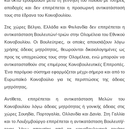
και οκτώ εβδομάδων μετά τη γέννηση του παιδιού με πλήρεις
αποδοχές και δεν επιτρέπεται η προσωρινή αντικατάστασή
τους στα έδρανα του Κοινοβουλίου.
Στις χώρες Βέλγιο, Ελλάδα και Φινλανδία δεν επιτρέπεται η
αντικατάσταση Βουλευτών/-τριών στην Ολομέλεια του Εθνικού
Κοινοβουλίου. Οι Βουλεύτριες, οι οποίες απουσιάζουν λόγω
χρήσης άδειας μητρότητας, θεωρούνται δικαιολογημένες ως
προς τις υποχρεώσεις τους στην Ολομέλεια, ενώ μπορούν να
αντικατασταθούν στις επιμέρους Κοινοβουλευτικές Επιτροπές.
Ένα παρόμοιο σύστημα εφαρμόζεται μέχρι σήμερα και από το
Ευρωπαϊκό Κοινοβούλιο για τις περιπτώσεις της άδειας
μητρότητας.
Αντίθετα, επιτρέπεται η αντικατάσταση Μελών του
Κοινοβουλίου λόγω άδειας μητρότητας ή γονικής άδειας στις
χώρες Σουηδία, Πορτογαλία, Ολλανδία και Δανία. Στη Γαλλία
και το Λουξεμβούργο επιτρέπεται η αντικατάσταση Βουλευτή/-
τριας λόγω απουσίας από τα κοινοβουλευτικά του/της