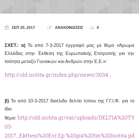
ΣΕΠ 20, 2017
ΑΝΑΚΟΙΝΩΣΕΙΣ
0
ΣΧΕΤ.: α)
Το από 7-3-2017 έγγραφό μας με θέμα «Άρωμα
Ελλάδας στην Έκθεση της Ευρωπαϊκής Επιτροπής για την
Ισότητα μεταξύ Γυναικών και Ανδρών στην Ε.Ε.»:
http://old.isotita.gr/index.php/news/3034
.
β)
Το από 10-3-2017 δισέλιδο δελτίο τύπου της Γ.Γ.Ι.Φ. για το
ίδιο
http://old.isotita.gr/var/uploads/DELTIA%20T
θέμα:
03-
2017_Ekthesi%20Evr.Ep.%20gia%20tin%20Isotita.pdf
.