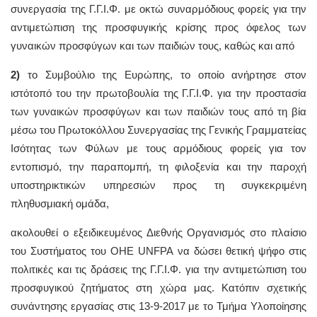
συνεργασία της Γ.Γ.Ι.Φ. με οκτώ συναρμόδιους φορείς για την
αντιμετώπιση της προσφυγικής κρίσης προς όφελος των
γυναικών προσφύγων και των παιδιών τους, καθώς και από
2)
το Συμβούλιο της Ευρώπης, το οποίο ανήρτησε στον
ιστότοπό του την πρωτοβουλία της Γ.Γ.Ι.Φ. για την προστασία
των γυναικών προσφύγων και των παιδιών τους από τη βία
μέσω του Πρωτοκόλλου Συνεργασίας της Γενικής Γραμματείας
Ισότητας των Φύλων με τους αρμόδιους φορείς για τον
εντοπισμό, την παραπομπή, τη φιλοξενία και την παροχή
υποστηρικτικών υπηρεσιών προς τη συγκεκριμένη
πληθυσμιακή ομάδα,
ακολουθεί ο εξειδικευμένος Διεθνής Οργανισμός στο πλαίσιο
του Συστήματος του ΟΗΕ UNFPA να δώσει θετική ψήφο στις
πολιτικές και τις δράσεις της Γ.Γ.Ι.Φ. για την αντιμετώπιση του
προσφυγικού ζητήματος στη χώρα μας. Κατόπιν σχετικής
συνάντησης εργασίας στις 13-9-2017 με το Τμήμα Υλοποίησης