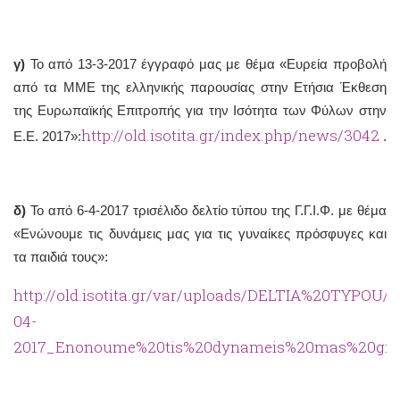
γ)
Το από 13-3-2017 έγγραφό μας με θέμα «Ευρεία προβολή
από τα ΜΜΕ της ελληνικής παρουσίας στην Ετήσια Έκθεση
της Ευρωπαϊκής Επιτροπής για την Ισότητα των Φύλων στην
http://old.isotita.gr/index.php/news/3042
Ε.Ε. 2017»:
.
δ)
Το από 6-4-2017 τρισέλιδο δελτίο τύπου της Γ.Γ.Ι.Φ. με θέμα
«Ενώνουμε τις δυνάμεις μας για τις γυναίκες πρόσφυγες και
τα παιδιά τους»:
http://old.isotita.gr/var/uploads/DELTIA%20TYPOU/
04-
2017_Enonoume%20tis%20dynameis%20mas%20gia%