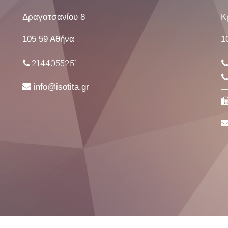
Δραγατσανίου 8
Κ
105 59 Αθήνα
1
2144055251
info
isotita
gr