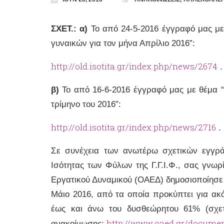
ΣΧΕΤ.:
α
)
Το από 24-5-2016 έγγραφό μας με
γυναικών για τον μήνα Απρίλιο 2016”:
http://old.isotita.gr/index.php/news/2674
.
β)
Το από 16-6-2016 έγγραφό μας με θέμα “
τρίμηνο του 2016”:
http://old.isotita.gr/index.php/news/2716
.
Σε συνέχεια των ανωτέρω σχετικών εγγρά
Ισότητας των Φύλων της Γ.Γ.Ι.Φ., σας γνωρ
Εργατικού Δυναμικού (ΟΑΕΔ) δημοσιοποίησε τ
Μάιο 2016, από τα οποία προκύπτει για α
έως και άνω του δυσθεώρητου 61% (σχετ
http://www.oaed.gr/doc
ανακοίνωσης: