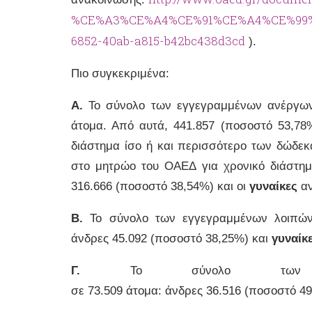
%CE%A3%CE%A4%CE%91%CE%A4%CE%99%
6852-40ab-a815-b42bc438d3cd
).
Πιο συγκεκριμένα:
A.
Το σύνολο των εγγεγραμμένων ανέργων
άτομα. Από αυτά, 441.857 (ποσοστό 53,78
διάστημα ίσο ή και περισσότερο των δώδεκ
στο μητρώο του ΟΑΕΔ για χρονικό διάστημ
316.666 (ποσοστό 38,54%) και οι
γυναίκες
αν
B.
Το σύνολο των εγγεγραμμένων λοιπών
άνδρες 45.092 (ποσοστό 38,25%) και
γυναίκ
Γ.
Το σύνολο τ
σε 73.509 άτομα: άνδρες 36.516 (ποσοστό 4