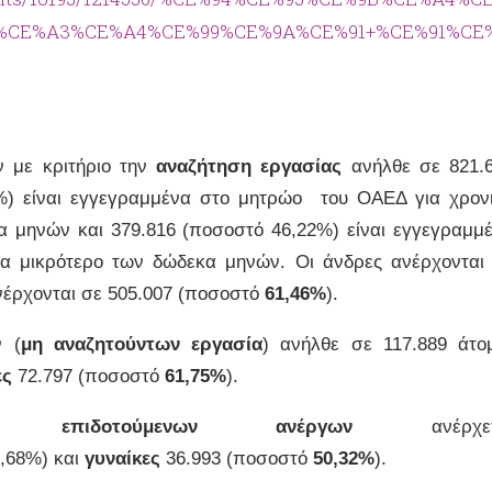
CE%A3%CE%A4%CE%99%CE%9A%CE%91+%CE%91%CE%9
 με κριτήριο την
αναζήτηση εργασίας
ανήλθε σε 821.
%) είναι εγγεγραμμένα στο μητρώο του ΟΑΕΔ για χρον
α μηνών και 379.816 (ποσοστό 46,22%) είναι εγγεγραμμ
α μικρότερο των δώδεκα μηνών. Οι άνδρες ανέρχονται
έρχονται σε 505.007 (ποσοστό
61,46%
).
 (
μη αναζητούντων εργασία
) ανήλθε σε 117.889 άτο
ες
72.797 (ποσοστό
61,75%
).
ων
επιδοτούμενων ανέργων
ανέρχετ
9,68%) και
γυναίκες
36.993 (ποσοστό
50
,32%
).