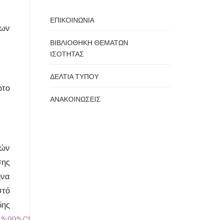
ΕΠΙΚΟΙΝΩΝΙΑ
των
ΒΙΒΛΙΟΘΗΚΗ ΘΕΜΑΤΩΝ
ΙΣΟΤΗΤΑΣ
ΔΕΛΤΙΑ ΤΥΠΟΥ
ώτο
ΑΝΑΚΟΙΝΩΣΕΙΣ
κών
σης
ήνα
στό
δης
4%CE%99%CE%9F+%CE%A4%CE%A5%CE%A0%CE%9F%CE%A