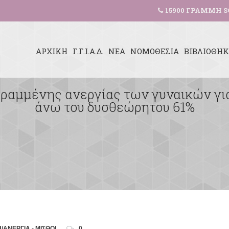
15900 ΓΡΑΜΜΗ S
ΑΡΧΙΚΗ
Γ.Γ.Ι.Α.Δ.
ΝΕΑ
ΝΟΜΟΘΕΣΙΑ
ΒΙΒΛΙΟΘΗ
ραμμένης ανεργίας των γυναικών για
άνω του δυσθεώρητου 61%
ΑΝΕΡΓΙΑ - ΜΙΣΘΟΙ
0