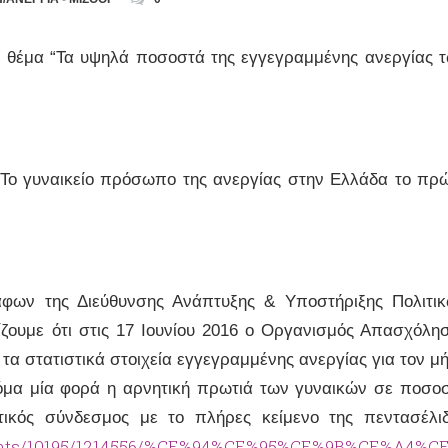
 θέμα “Τα υψηλά ποσοστά της εγγεγραμμένης ανεργίας 
Το γυναικείο πρόσωπο της ανεργίας στην Ελλάδα το πρ
φων της Διεύθυνσης Ανάπτυξης & Υποστήριξης Πολιτι
ίζουμε ότι στις 17 Ιουνίου 2016 ο Οργανισμός Απασχόλη
α στατιστικά στοιχεία εγγεγραμμένης ανεργίας για τον μ
κόμα μία φορά η αρνητική πρωτιά των γυναικών σε ποσο
ικός σύνδεσμος με το πλήρες κείμενο της πεντασέλι
uments/10195/1214556/%CE%94%CE%95%CE%9B%CE%A