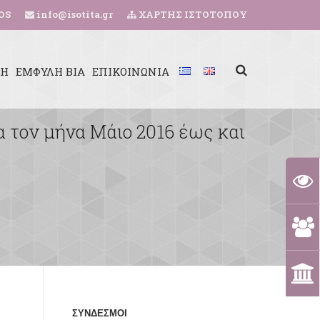
OS
info@isotita.gr
ΧΑΡΤΗΣ ΙΣΤΟΤΟΠΟΥ
ΚΗ
ΕΜΦΥΛΗ ΒΙΑ
ΕΠΙΚΟΙΝΩΝΙΑ
 τον μήνα Μάιο 2016 έως και
ΣΥΝΔΕΣΜΟΙ