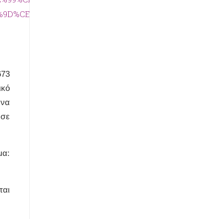
D%CE%95%CE%A1%CE%93%CE%99%CE%91%CE%A3+%CE
673
ικό
ένα
 σε
μα:
αι