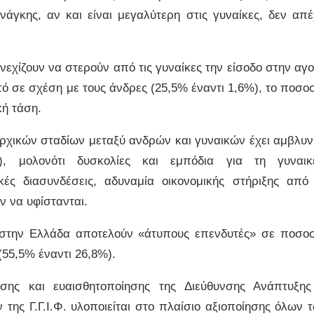
νάγκης, αν και είναι μεγαλύτερη στις γυναίκες, δεν απέ
υνεχίζουν να στερούν από τις γυναίκες την είσοδο στην αγ
ό σε σχέση με τους άνδρες (25,5% έναντι 1,6%), το ποσο
κή τάση.
ρχικών σταδίων μεταξύ ανδρών και γυναικών έχει αμβλυν
, μολονότι δυσκολίες και εμπόδια για τη γυναικ
ικές διασυνδέσεις, αδυναμία οικονομικής στήριξης από
ν να υφίστανται.
ες στην Ελλάδα αποτελούν «άτυπους επενδυτές» σε ποσο
55,5% έναντι 26,8%).
σης και ευαισθητοποίησης της Διεύθυνσης Ανάπτυξη
της Γ.Γ.Ι.Φ. υλοποιείται στο πλαίσιο αξιοποίησης όλων 