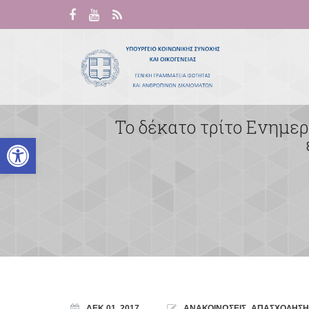
Το δέκατο τρίτο Ενημερω
Ανοίξτε τη γραμμή εργαλείων
ΔΕΚ 01, 2017
ΑΝΑΚΟΙΝΩΣΕΙΣ
,
ΑΠΑΣΧΟΛΗΣΗ/