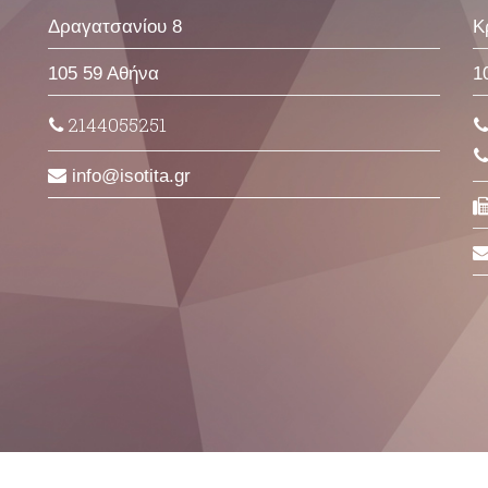
Δραγατσανίου 8
Κ
105 59 Αθήνα
1
2144055251
info
isotita
gr