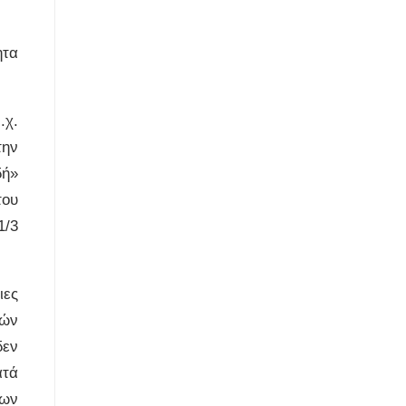
ητα
.χ.
την
δή»
του
1/3
ιες
κών
δεν
ατά
των