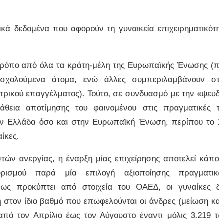
ικά δεδομένα που αφορούν τη γυναικεία επιχειρηματικότ
ό τρόπο από όλα τα κράτη-μέλη της Ευρωπαϊκής Ένωσης (π
ασχολούμενα άτομα, ενώ άλλες συμπεριλαμβάνουν σ
ατρικού επαγγέλματος). Τούτο, σε συνδυασμό με την «ψευ
άθεια αποτίμησης του φαινομένου στις πραγματικές 
στην Ελλάδα όσο και στην Ευρωπαϊκή Ένωση, περίπου το 
ίκες.
ών ανεργίας, η έναρξη μίας επιχείρησης αποτελεί κάπο
ορισμού παρά μία επιλογή αξιοποίησης πραγματι
όπως προκύπτει από στοιχεία του ΟΑΕΔ, οι γυναίκες 
στον ίδιο βαθμό που επωφελούνται οι άνδρες (μείωση κ
πό τον Απρίλιο έως τον Αύγουστο έναντι μόλις 3.219 