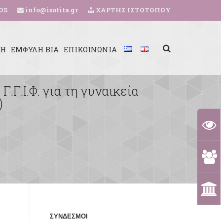
OS
info@isotita.gr
ΧΑΡΤΗΣ ΙΣΤΟΤΟΠΟΥ
ΚΗ
ΕΜΦΥΛΗ ΒΙΑ
ΕΠΙΚΟΙΝΩΝΙΑ
.Γ.Ι.Φ. για τη γυναικεία
)
ΣΥΝΔΕΣΜΟΙ