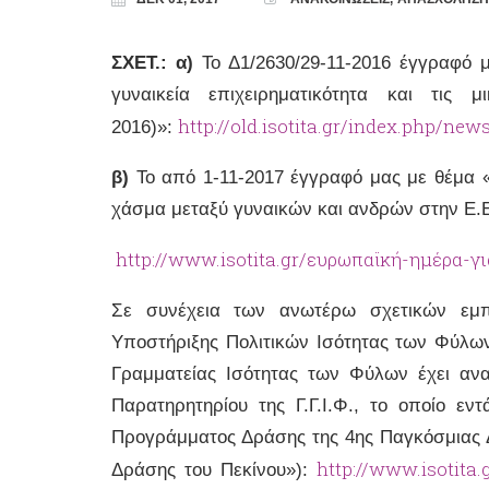
ΣΧΕΤ.: α)
Το Δ1/2630/29-11-2016 έγγραφό 
γυναικεία επιχειρηματικότητα και τις 
http://old.isotita.gr/index.php/new
2016)»:
β)
Το από 1-11-2017 έγγραφό μας με θέμα «
χάσμα μεταξύ γυναικών και ανδρών στην Ε.Ε
http://www.isotita.gr/ευρωπαϊκή-ημέρα-γ
Σε συνέχεια των ανωτέρω σχετικών εμπ
Υποστήριξης Πολιτικών Ισότητας των Φύλων τ
Γραμματείας Ισότητας των Φύλων έχει ανα
Παρατηρητηρίου της Γ.Γ.Ι.Φ., το οποίο εν
Προγράμματος Δράσης της 4ης Παγκόσμιας 
http://www.isotita
Δράσης του Πεκίνου»):