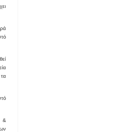
χει
ορά
στό
θεί
εία
 τα
στό
ς &
των