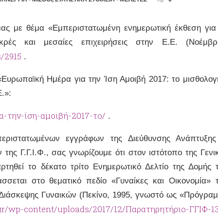
μας με θέμα «Εμπεριστατωμένη ενημερωτική έκθεση για
μικρές και μεσαίες επιχειρήσεις στην Ε.Ε. (Νοέμβρ
s/2915
.
Ευρωπαϊκή Ημέρα για την Ίση Αμοιβή 2017: το μισθολογ
.»:
ια-την-ίση-αμοιβή-2017-το/
.
εριστατωμένων εγγράφων της Διεύθυνσης Ανάπτυξη
ης Γ.Γ.Ι.Φ., σας γνωρίζουμε ότι στον ιστότοπο της Γενι
ρτηθεί το δέκατο τρίτο Ενημερωτικό Δελτίο της Δομής 
τάσσεται στο θεματικό πεδίο «Γυναίκες και Οικονομία» 
Διάσκεψης Γυναικών (Πεκίνο, 1995, γνωστό ως «Πρόγρα
.gr/wp-content/uploads/2017/12/Παρατηρητήριο-ΓΓΙΦ-1