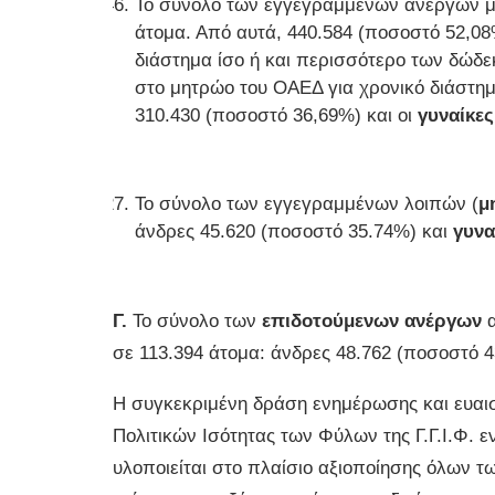
Το σύνολο των εγγεγραμμένων ανέργων με
άτομα. Από αυτά, 440.584 (ποσοστό 52,0
διάστημα ίσο ή και περισσότερο των δώδε
στο μητρώο του ΟΑΕΔ για χρονικό διάστη
310.430 (ποσοστό 36,69%) και οι
γυναίκες
Το σύνολο των εγγεγραμμένων λοιπών (
μ
άνδρες 45.620 (ποσοστό 35.74%) και
γυνα
Γ.
Το σύνολο των
επιδοτούμενων ανέργων
α
σε 113.394 άτομα: άνδρες 48.762 (ποσοστό 
Η συγκεκριμένη δράση ενημέρωσης και ευαι
Πολιτικών Ισότητας των Φύλων της Γ.Γ.Ι.Φ. ε
υλοποιείται στο πλαίσιο αξιοποίησης όλων τ