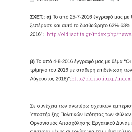
ΣΧΕΤ.:
α)
Το από 25-7-2016 έγγραφό μας με 
ξεπέρασε και αυτό το δυσθεώρητο 62%-63% τ
http://old.isotita.gr/index.php/new
2016”:
β)
Το από 4-8-2016 έγγραφό μας με θέμα “Οι 
τρίμηνο του 2016 με σταθερή επιδείνωση των
http://old.isotita.gr/ind
Αύγουστος 2016)”:
Σε συνέχεια των ανωτέρω σχετικών εμπερι
Υποστήριξης Πολιτικών Ισότητας των Φύλων τη
Οργανισμός Απασχόλησης Εργατικού Δυναμικ
εγγεγραμμένης ανεργίας για τον μήνα Ιούλιο