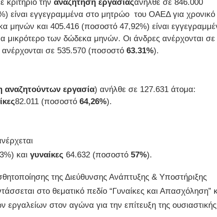
 κριτήριο την
αναζήτηση εργασίας
ανήλθε σε 846.000
8%) είναι εγγεγραμμένα στο μητρώο του ΟΑΕΔ για χρονικό
κα μηνών και 405.416 (ποσοστό 47,92%) είναι εγγεγραμμέ
μα μικρότερο των δώδεκα μηνών. Οι άνδρες ανέρχονται σε
ανέρχονται σε 535.570 (ποσοστό
63.31%
).
η αναζητούντων εργασία
) ανήλθε σε 127.631 άτομα:
ίκες
82.011 (ποσοστό
64,26%
).
νέρχεται
43%) και
γυναίκες
64.632 (ποσοστό
57
%
).
σθητοποίησης της Διεύθυνσης Ανάπτυξης & Υποστήριξης
ντάσσεται στο θεματικό πεδίο “Γυναίκες και Απασχόληση” κ
ων εργαλείων στον αγώνα για την επίτευξη της ουσιαστικής