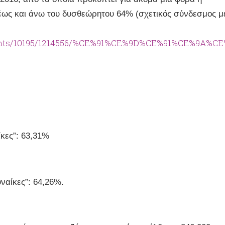
έως και άνω του δυσθεώρητου 64% (σχετικός σύνδεσμος μ
cuments/10195/1214556/%CE%91%CE%9D%CE%91%C
κες”: 63,31%
ναίκες”: 64,26%.