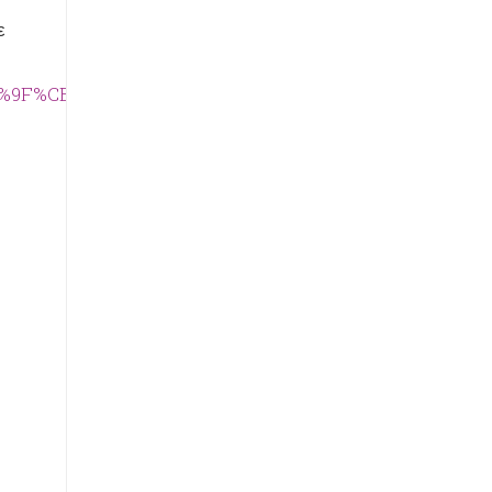
ε
E%9A%CE%9F%CE%99%CE%9D%CE%A9%CE%A3%CE%97+