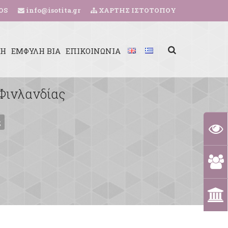
OS
info@isotita.gr
ΧΑΡΤΗΣ ΙΣΤΟΤΟΠΟΥ
ΚΗ
ΕΜΦΥΛΗ ΒΙΑ
ΕΠΙΚΟΙΝΩΝΙΑ
 Φινλανδίας
ς