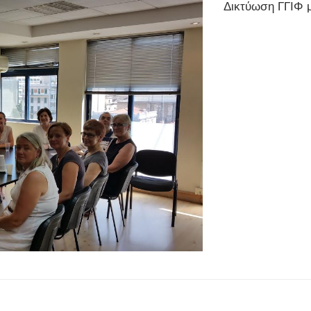
Δικτύωση ΓΓΙΦ μ