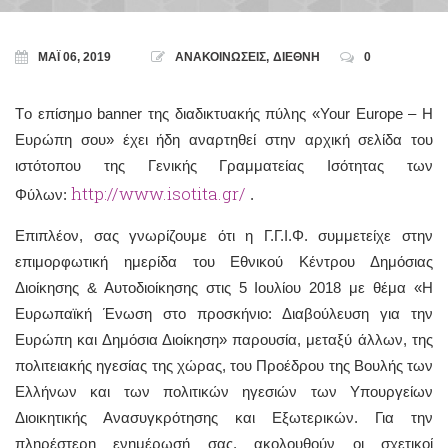
ΜΆΙ 06, 2019
ΑΝΑΚΟΙΝΩΣΕΙΣ
,
ΔΙΕΘΝΗ
0
Tο επίσημο banner της διαδικτυακής πύλης «Your Europe – Η
Ευρώπη σου» έχει ήδη αναρτηθεί στην αρχική σελίδα του
ιστότοπου της Γενικής Γραμματείας Ισότητας των
http://www.isotita.gr/
Φύλων:
.
Επιπλέον, σας γνωρίζουμε ότι η Γ.Γ.Ι.Φ. συμμετείχε στην
επιμορφωτική ημερίδα του Εθνικού Κέντρου Δημόσιας
Διοίκησης & Αυτοδιοίκησης στις 5 Ιουλίου 2018 με θέμα «Η
Ευρωπαϊκή Ένωση στο προσκήνιο: Διαβούλευση για την
Ευρώπη και Δημόσια Διοίκηση» παρουσία, μεταξύ άλλων, της
πολιτειακής ηγεσίας της χώρας, του Προέδρου της Βουλής των
Ελλήνων και των πολιτικών ηγεσιών των Υπουργείων
Διοικητικής Ανασυγκρότησης και Εξωτερικών. Για την
πληρέστερη ενημέρωσή σας, ακολουθούν οι σχετικοί