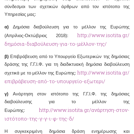
σύνδεσμοι των σχετικών άρθρων από τον ιστότοπο της
Υπηρεσίας μας:
α)
Δημόσια διαβούλευση για το μέλλον της Ευρώπης
http://www.isotita.gr/
(Απρίλιος-Οκτώβριος 2018):
δημόσια-διαβούλευση-για-το-μέλλον-της/
β)
Επιβράβευση από το Υπουργείο Εξωτερικών της δημόσιας
δράσης της Γ.Γ.Ι.Φ. για τη διαδικτυακή δημόσια διαβούλευση
http://www.isotita.gr/
σχετικά με το μέλλον της Ευρώπης:
επιβράβευση-από-το-υπουργείο-εξωτερι/
γ)
Ανάρτηση στον ιστότοπο της Γ.Γ.Ι.Φ. της δημόσιας
διαβούλευσης για το μέλλον της
http://www.isotita.gr/ανάρτηση-στον-
Ευρώπης:
ιστότοπο-της-γ-γ-ι-φ-της-δ/
Η συγκεκριμένη δημόσια δράση ενημέρωσης και