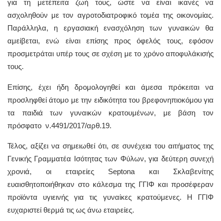
για τη μετέπειτα ζωή τους, ώστε να είναι ικανές να
ασχοληθούν με τον αγροτοδιατροφικό τομέα της οικονομίας.
Παράλληλα, η εργασιακή ενασχόληση των γυναικών θα
αμείβεται, ενώ είναι επίσης προς όφελός τους, εφόσον
προσμετράται υπέρ τους σε σχέση με το χρόνο αποφυλάκισής
τους.
Επίσης, έχει ήδη δρομολογηθεί και άμεσα πρόκειται να
προσληφθεί άτομο με την ειδικότητα του βρεφονηπιοκόμου για
τα παιδιά των γυναικών κρατουμένων, με βάση τον
πρόσφατο ν.4491/2017/αρθ.19.
Τέλος, αξίζει να σημειωθεί ότι, σε συνέχεια του αιτήματος της
Γενικής Γραμματέα Ισότητας των Φύλων, για δεύτερη συνεχή
χρονιά, οι εταιρείες Septona και Σκλαβενίτης
ευαισθητοποιήθηκαν στο κάλεσμα της ΓΓΙΦ και προσέφεραν
προϊόντα υγιεινής για τις γυναίκες κρατούμενες. Η ΓΓΙΦ
ευχαριστεί θερμά τις ως άνω εταιρείες.