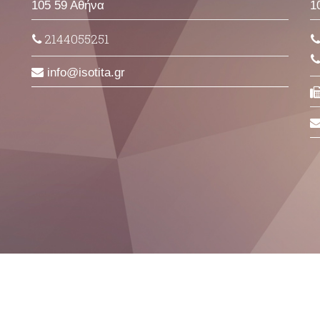
105 59 Αθήνα
1
2144055251
info
isotita
gr