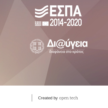
open.tech
Created by