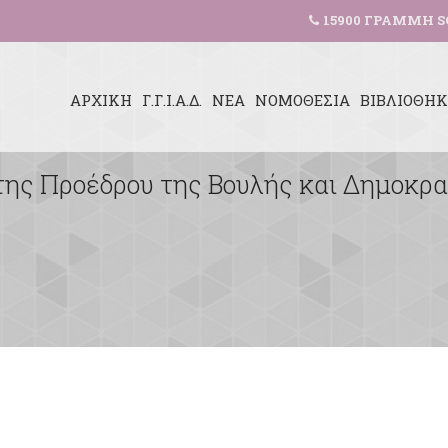
15900 ΓΡΑΜΜΗ S
ΑΡΧΙΚΗ
Γ.Γ.Ι.Α.Δ.
ΝΕΑ
ΝΟΜΟΘΕΣΙΑ
ΒΙΒΛΙΟΘΗ
της Προέδρου της Βουλής και Δημοκρα