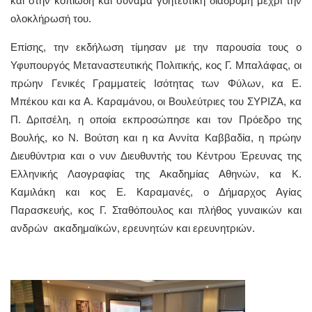
και στην κοπιώδη και συνάμα γοητευτική διαδρομή μέχρι την
ολοκλήρωσή του.
Επίσης, την εκδήλωση τίμησαν με την παρουσία τους ο
Υφυπουργός Μεταναστευτικής Πολιτικής, κος Γ. Μπαλάφας, οι
πρώην Γενικές Γραμματείς Ισότητας των Φύλων, κα Ε.
Μπέκου και κα Α. Καραμάνου, οι Βουλεύτριες του ΣΥΡΙΖΑ, κα
Π. Δριτσέλη, η οποία εκπροσώπησε και τον Πρόεδρο της
Βουλής, κο Ν. Βούτση και η κα Αννίτα Καββαδία, η πρώην
Διευθύντρια και ο νυν Διευθυντής του Κέντρου Έρευνας της
Ελληνικής Λαογραφίας της Ακαδημίας Αθηνών, κα Κ.
Καμιλάκη και κος Ε. Καραμανές, ο Δήμαρχος Αγίας
Παρασκευής, κος Γ. Σταθόπουλος και πλήθος γυναικών και
ανδρών ακαδημαϊκών, ερευνητών και ερευνητριών.