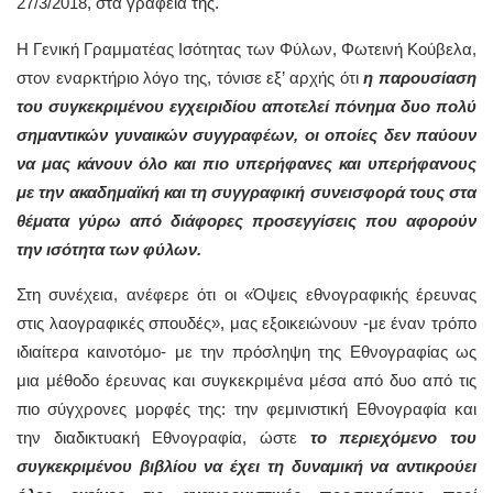
27/3/2018, στα γραφεία της.
Η Γενική Γραμματέας Ισότητας των Φύλων, Φωτεινή Κούβελα,
στον εναρκτήριο λόγο της, τόνισε εξ’ αρχής ότι
η παρουσίαση
του συγκεκριμένου εγχειριδίου αποτελεί πόνημα δυο πολύ
σημαντικών γυναικών συγγραφέων, οι οποίες δεν παύουν
να μας κάνουν όλο και πιο υπερήφανες και υπερήφανους
με την ακαδημαϊκή και τη συγγραφική συνεισφορά τους στα
θέματα γύρω από διάφορες προσεγγίσεις που αφορούν
την ισότητα των φύλων.
Στη συνέχεια, ανέφερε ότι οι «Όψεις εθνογραφικής έρευνας
στις λαογραφικές σπουδές», μας εξοικειώνουν -με έναν τρόπο
ιδιαίτερα καινοτόμο- με την πρόσληψη της Εθνογραφίας ως
μια μέθοδο έρευνας και συγκεκριμένα μέσα από δυο από τις
πιο σύγχρονες μορφές της: την φεμινιστική Εθνογραφία και
την διαδικτυακή Εθνογραφία, ώστε
το περιεχόμενο του
συγκεκριμένου βιβλίου να έχει τη δυναμική να αντικρούει