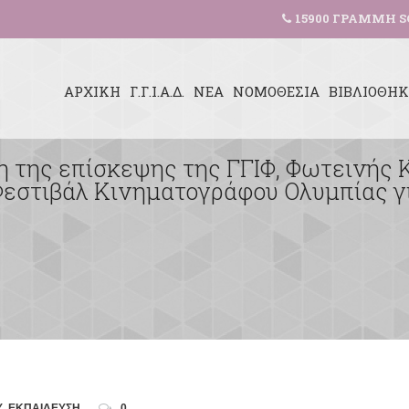
15900 ΓΡΑΜΜΗ S
ΑΡΧΙΚΗ
Γ.Γ.Ι.Α.Δ.
ΝΕΑ
ΝΟΜΟΘΕΣΙΑ
ΒΙΒΛΙΟΘΗ
 της επίσκεψης της ΓΓΙΦ, Φωτεινής 
 Φεστιβάλ Κινηματογράφου Ολυμπίας γι
Υ
,
ΕΚΠΑΙΔΕΥΣΗ
0