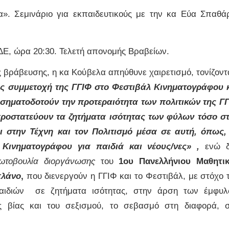
α». Σεμινάριο για εκπαιδευτικούς με την κα Εύα Σπαθά
ΔΕ, ώρα 20:30. Τελετή απονομής Βραβείων.
 βράβευσης, η κα Κούβελα απηύθυνε χαιρετισμό, τονίζοντ
ός συμμετοχή της ΓΓΙΦ στο Φεστιβάλ Κινηματογράφου 
σηματοδοτούν την προτεραιότητα των πολιτικών της Γ
προστατεύουν τα ζητήματα ισότητας των φύλων τόσο σ
αι στην Τέχνη και τον Πολιτισμό μέσα σε αυτή, όπως,
 Κινηματογράφου για παιδιά και νέους/νες» ,
ενώ 
ωτοβουλία διοργάνωσης
του
1ου Πανελλήνιου Μαθητι
πλάνο
,
που διενεργούν η ΓΓΙΦ και το Φεστιβάλ, με στόχο 
παιδιών σε ζητήματα ισότητας, στην άρση των έμφυ
ς βίας και του σεξισμού, το σεβασμό στη διαφορά, 