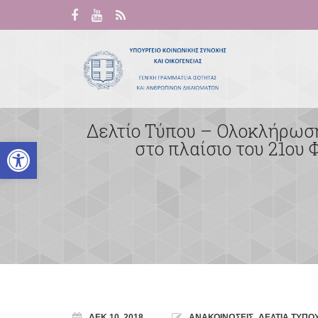
Δελτίο Τύπου – Ολοκλήρωση
Ανοίξτε τη γραμμή εργαλείων
στο πλαίσιο του 21ου
ΔΕΚ 10, 2018
ΑΝΑΚΟΙΝΩΣΕΙΣ
,
ΔΕΛΤΙΑ ΤΥΠΟ