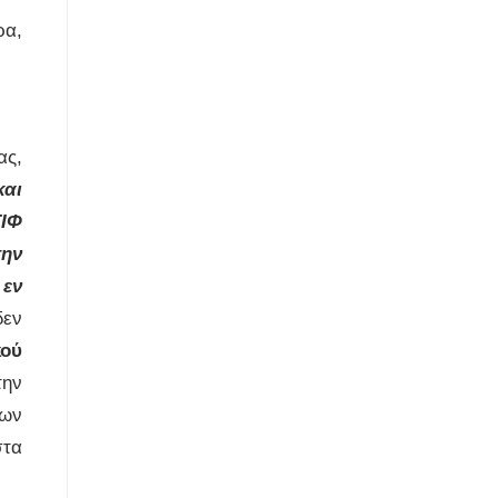
ρα,
ας,
και
ΓΙΦ
την
 εν
δεν
κού
την
λων
στα