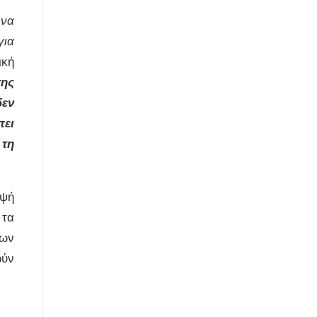
 να
για
ική
της
δεν
πει
 τη
εψή
 τα
των
ούν