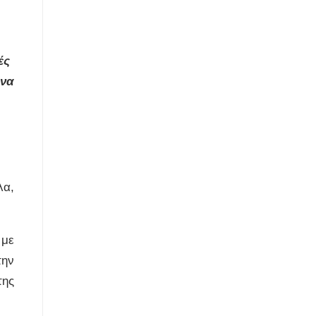
ές
 να
λα,
 με
την
της