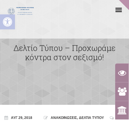
Ανοίξτε τη γραμμή εργαλείων
Δελτίο Τύπου – Προχωράμε
κόντρα στον σεξισμό!
ΑΥΓ 29, 2018
ΑΝΑΚΟΙΝΩΣΕΙΣ
,
ΔΕΛΤΙΑ ΤΥΠΟΥ
0