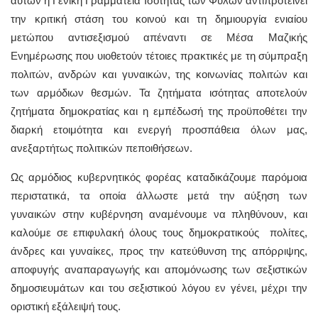
αυτών η Γενική Γραμματεία Ισότητας των Φύλων αντιπροτείνει
την κριτική στάση του κοινού και τη δημιουργία ενιαίου
μετώπου αντισεξισμού απέναντι σε Μέσα Μαζικής
Ενημέρωσης που υιοθετούν τέτοιες πρακτικές με τη σύμπραξη
πολιτών, ανδρών και γυναικών, της κοινωνίας πολιτών και
των αρμόδιων θεσμών. Τα ζητήματα ισότητας αποτελούν
ζητήματα δημοκρατίας και η εμπέδωσή της προϋποθέτει την
διαρκή ετοιμότητα και ενεργή προσπάθεια όλων μας,
ανεξαρτήτως πολιτικών πεποιθήσεων.
Ως αρμόδιος κυβερνητικός φορέας καταδικάζουμε παρόμοια
περιστατικά, τα οποία άλλωστε μετά την αύξηση των
γυναικών στην κυβέρνηση αναμένουμε να πληθύνουν, και
καλούμε σε επιφυλακή όλους τους δημοκρατικούς πολίτες,
άνδρες και γυναίκες, προς την κατεύθυνση της απόρριψης,
αποφυγής αναπαραγωγής και απομόνωσης των σεξιστικών
δημοσιευμάτων και του σεξιστικού λόγου εν γένει, μέχρι την
οριστική εξάλειψή τους.