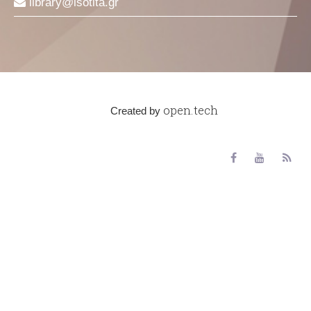
library
isotita
gr
open.tech
Created by