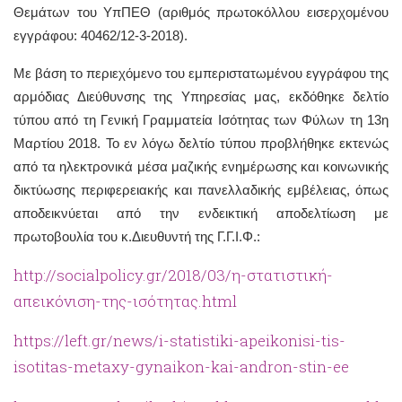
Θεμάτων του ΥπΠΕΘ (αριθμός πρωτοκόλλου εισερχομένου
εγγράφου: 40462/12-3-2018).
Με βάση το περιεχόμενο του εμπεριστατωμένου εγγράφου της
αρμόδιας Διεύθυνσης της Υπηρεσίας μας, εκδόθηκε δελτίο
τύπου από τη Γενική Γραμματεία Ισότητας των Φύλων τη 13η
Μαρτίου 2018. Το εν λόγω δελτίο τύπου προβλήθηκε εκτενώς
από τα ηλεκτρονικά μέσα μαζικής ενημέρωσης και κοινωνικής
δικτύωσης περιφερειακής και πανελλαδικής εμβέλειας, όπως
αποδεικνύεται από την ενδεικτική αποδελτίωση με
πρωτοβουλία του κ.Διευθυντή της Γ.Γ.Ι.Φ.:
http://socialpolicy.gr/2018/03/η-στατιστική-
απεικόνιση-της-ισότητας.html
https://left.gr/news/i-statistiki-apeikonisi-tis-
isotitas-metaxy-gynaikon-kai-andron-stin-ee