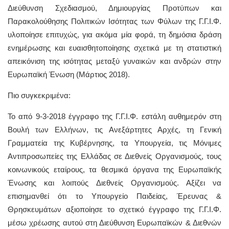
Διεύθυνση Σχεδιασμού, Δημιουργίας Προτύπων και
Παρακολούθησης Πολιτικών Ισότητας των Φύλων της Γ.Γ.Ι.Φ.
υλοποίησε επιτυχώς, για ακόμα μία φορά, τη δημόσια δράση
ενημέρωσης και ευαισθητοποίησης σχετικά με τη στατιστική
απεικόνιση της ισότητας μεταξύ γυναικών και ανδρών στην
Ευρωπαϊκή Ένωση (Μάρτιος 2018).
Πιο συγκεκριμένα:
Το από 9-3-2018 έγγραφο της Γ.Γ.Ι.Φ. εστάλη αυθημερόν στη
Βουλή των Ελλήνων, τις Ανεξάρτητες Αρχές, τη Γενική
Γραμματεία της Κυβέρνησης, τα Υπουργεία, τις Μόνιμες
Αντιπροσωπείες της Ελλάδας σε Διεθνείς Οργανισμούς, τους
κοινωνικούς εταίρους, τα θεσμικά όργανα της Ευρωπαϊκής
Ένωσης και λοιπούς Διεθνείς Οργανισμούς. Αξίζει να
επισημανθεί ότι το Υπουργείο Παιδείας, Έρευνας &
Θρησκευμάτων αξιοποίησε το σχετικό έγγραφο της Γ.Γ.Ι.Φ.
μέσω χρέωσης αυτού στη Διεύθυνση Ευρωπαϊκών & Διεθνών