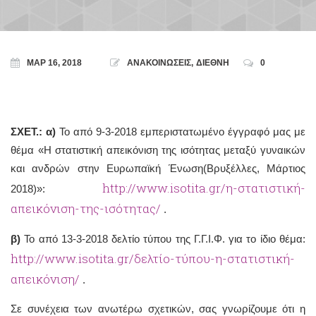
ΜΑΡ 16, 2018
ΑΝΑΚΟΙΝΩΣΕΙΣ
,
ΔΙΕΘΝΗ
0
ΣΧΕΤ.: α)
Το από 9-3-2018 εμπεριστατωμένο έγγραφό μας με
θέμα «Η στατιστική απεικόνιση της ισότητας μεταξύ γυναικών
και ανδρών στην Ευρωπαϊκή Ένωση(Βρυξέλλες, Μάρτιος
http://www.isotita.gr/η-στατιστική-
2018)»:
απεικόνιση-της-ισότητας/
.
β)
Το από 13-3-2018 δελτίο τύπου της Γ.Γ.Ι.Φ. για το ίδιο θέμα:
http://www.isotita.gr/δελτίο-τύπου-η-στατιστική-
απεικόνιση/
.
Σε συνέχεια των ανωτέρω σχετικών, σας γνωρίζουμε ότι η