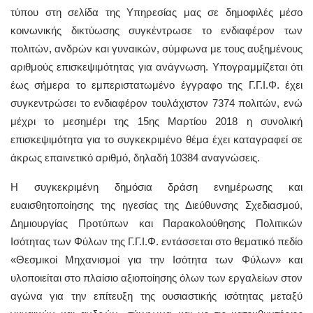
τύπου στη σελίδα της Υπηρεσίας μας σε δημοφιλές μέσο
κοινωνικής δικτύωσης συγκέντρωσε το ενδιαφέρον των
πολιτών, ανδρών και γυναικών, σύμφωνα με τους αυξημένους
αριθμούς επισκεψιμότητας για ανάγνωση. Υπογραμμίζεται ότι
έως σήμερα το εμπεριστατωμένο έγγραφο της Γ.Γ.Ι.Φ. έχει
συγκεντρώσει το ενδιαφέρον τουλάχιστον 7374 πολιτών, ενώ
μέχρι το μεσημέρι της 15ης Μαρτίου 2018 η συνολική
επισκεψιμότητα για το συγκεκριμένο θέμα έχει καταγραφεί σε
άκρως επαινετικό αριθμό, δηλαδή 10384 αναγνώσεις.
Η συγκεκριμένη δημόσια δράση ενημέρωσης και
ευαισθητοποίησης της ηγεσίας της Διεύθυνσης Σχεδιασμού,
Δημιουργίας Προτύπων και Παρακολούθησης Πολιτικών
Ισότητας των Φύλων της Γ.Γ.Ι.Φ. εντάσσεται στο θεματικό πεδίο
«Θεσμικοί Μηχανισμοί για την Ισότητα των Φύλων» και
υλοποιείται στο πλαίσιο αξιοποίησης όλων των εργαλείων στον
αγώνα για την επίτευξη της ουσιαστικής ισότητας μεταξύ