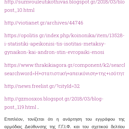
http://sumvouleutikothivas.blogspot.gr/2018/03/blog
post_10.html
http://viotianet.gr/archives/44746
https://opolitis.gr/index.php/koinonika/item/13528-
i-statistiki-apeikonisi-tis-isotitas-metaksy-
gynaikon-kai-andron-stin-evropaiki-enosi
https://www.thrakikiagora.gr/component/k2/search
searchword=Η+στατιστική+απεικόνιση+της+ισότητα
http://news.freelist.gr/?cityId=32
http://gzmosxos.blogspot.gr/2018/03/blog-
post_119.html
.
Επιπλέον, τονίζεται ότι η ανάρτηση του εγγράφου της
αρμόδιας Διεύθυνσης της Γ.Γ.Ι.Φ. και του σχετικού δελτίου