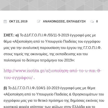
ΟΚΤ 22, 2019
ΑΝΑΚΟΙΝΩΣΕΙΣ
,
ΕΚΠΑΙΔΕΥΣΗ
0
ΣΧΕΤ.: α)
Το Δ1/Γ.Γ.Ο.Π.Ι.Φ./55/11-9-2019 έγγραφό μας με
θέμα «Αξιοποίηση από το Υπουργείο Παιδείας του εγγράφου
μας για την αναλυτική παρουσίαση του έργου της Γ.Γ.Ο.Π.Ι.Φ.
στους τομείς της οικονομίας, της εκπαίδευσης και του
πολιτισμού το δεύτερο τετράμηνο του 2019»:
http://www.isotita.gr/αξιοποίηση-από-το-υ-παι-θ-
του-εγγράφου/
.
β)
Το Δ1.Γ.Γ.Ο.Π.Ι.Φ./104/1-10-2019 έγγραφό μας με θέμα
«Αξιοποίηση από το Υπουργείο Παιδείας & Θρησκευμάτων του
εγγράφου μας για το θετικό πρόσημο της δημόσιας εικόνας του
κρατικού φορέα ισότητας των φύλων στην Ελλάδα και το