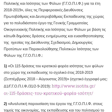
Πολιτικής και Ισότητας των Φύλων (Γ.Γ.Ο.Π.Ι.Φ.) για τα έτη
2018-2019», όλες τις Περιφερειακές Διευθύνσεις
Πρωτοβάθμιας και Δευτεροβάθμιας Εκπαίδευσης της χώρας
για το πολυδιάστατο έργο της Γενικής Γραμματείας
Οικογενειακής Πολιτικής και Ισότητας των Φύλων με βάση τις
κάτωθι δημόσιες δράσεις ενημέρωσης και ευαισθητοποίησης
της ηγεσίας της Διεύθυνσης Σχεδιασμού, Δημιουργίας
Προτύπων και Παρακολούθησης Πολιτικών Ισότητας των
Φύλων της Γ.Γ.Ο.Π.Ι.Φ.:
1)
«Οι 115 δράσεις του κρατικού φορέα ισότητας των φύλων
στο χώρο της εκπαίδευσης το σχολικό έτος 2018-2019
(Σεπτέμβριος 2018 – Αύγουστος 2019)» (σχετικό έγγραφό μας:
http://www.isotita.gr/
Δ1/Γ.Γ.Ο.Π.Ι.Φ./31/2-9-2019):
οι-115-δράσεις-του-κρατικού-φορέα-ισότητ/
2)
«Αναλυτική παρουσίαση του έργου της Γ.Γ.Ο.Π.Ι.Φ. στους
τομείς της οικονομίας, της εκπαίδευσης και του πολιτισμού το