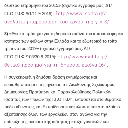
δεύτερο τετράμηνο του 2019» (σχετικό έγγραφό μας: Δ1/
http://www.isotita.gr/
Γ.Γ.Ο.Π.Ι.Φ./51/11-9-2019):
αναλυτική-παρουσίαση-του-έργου-της-γ-γ-3/
3)
«Θετικό πρόσημο για τη δημόσια εικόνα του κρατικού φορέα
ισότητας των φύλων στην Ελλάδα και το εξωτερικό το τρίτο
τρίμηνο του 2019» (σχετικό έγγραφό μας: Δ1/
http://www.isotita.gr/
Γ.Γ.Ο.Π.Ι.Φ./103/30-9-2019):
θετικό-πρόσημο-για-τη-δημόσια-εικόνα-16/
.
Η συγκεκριμένη δημόσια δράση ενημέρωσης και
ευαισθητοποίησης της ηγεσίας της Διεύθυνσης Σχεδιασμού,
Δημιουργίας Προτύπων και Παρακολούθησης Πολιτικών
Ισότητας των Φύλων της Γ.Γ.Ο.Π.Ι.Φ. εντάσσεται στο θεματικό
πεδίο «Γυναίκες και Εκπαίδευση» και υλοποιείται στο πλαίσιο
αξιοποίησης όλων των εργαλείων στον αγώνα για την
επίτευξη της ουσιαστικής ισότητας μεταξύ γυναικών και