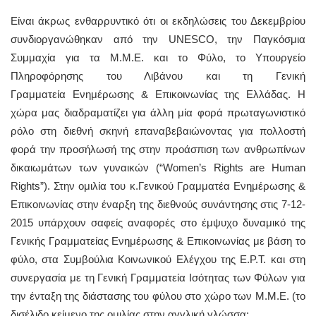
Είναι άκρως ενθαρρυντικό ότι οι εκδηλώσεις του Δεκεμβρίου
συνδιοργανώθηκαν από την UNESCO, την Παγκόσμια
Συμμαχία για τα Μ.Μ.Ε. και το Φύλο, το Υπουργείο
Πληροφόρησης του Λιβάνου και τη Γενική
Γραμματεία Ενημέρωσης & Επικοινωνίας της Ελλάδας. Η
χώρα μας διαδραματίζει για άλλη μία φορά πρωταγωνιστικό
ρόλο στη διεθνή σκηνή επαναβεβαιώνοντας για πολλοστή
φορά την προσήλωσή της στην προάσπιση των ανθρωπίνων
δικαιωμάτων των γυναικών (“Women’s Rights are Human
Rights”). Στην ομιλία του κ.Γενικού Γραμματέα Ενημέρωσης &
Επικοινωνίας στην έναρξη της διεθνούς συνάντησης στις 7-12-
2015 υπάρχουν σαφείς αναφορές στο έμψυχο δυναμικό της
Γενικής Γραμματείας Ενημέρωσης & Επικοινωνίας με βάση το
φύλο, στα Συμβούλια Κοινωνικού Ελέγχου της Ε.Ρ.Τ. και στη
συνεργασία με τη Γενική Γραμματεία Ισότητας των Φύλων για
την ένταξη της διάστασης του φύλου στο χώρο των Μ.Μ.Ε. (το
δισέλιδο κείμενο της ομιλίας στην αγγλική γλώσσα: