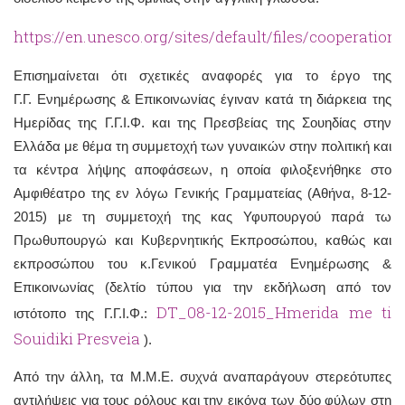
https://en.unesco.org/sites/default/files/cooperat
Επισημαίνεται ότι σχετικές αναφορές για το έργο της
Γ.Γ. Ενημέρωσης & Επικοινωνίας έγιναν κατά τη διάρκεια της
Ημερίδας της Γ.Γ.Ι.Φ. και της Πρεσβείας της Σουηδίας στην
Ελλάδα με θέμα τη συμμετοχή των γυναικών στην πολιτική και
τα κέντρα λήψης αποφάσεων, η οποία φιλοξενήθηκε στο
Αμφιθέατρο της εν λόγω Γενικής Γραμματείας (Αθήνα, 8-12-
2015) με τη συμμετοχή της κας Υφυπουργού παρά τω
Πρωθυπουργώ και Κυβερνητικής Εκπροσώπου, καθώς και
εκπροσώπου του κ.Γενικού Γραμματέα Ενημέρωσης &
Επικοινωνίας (δελτίο τύπου για την εκδήλωση από τον
DT_08-12-2015_Hmerida me ti
ιστότοπο της Γ.Γ.Ι.Φ.:
Souidiki Presveia
).
Από την άλλη, τα Μ.Μ.Ε. συχνά αναπαράγουν στερεότυπες
αντιλήψεις για τους ρόλους και την εικόνα των δύο φύλων στη