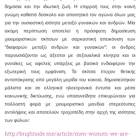
δημόσια και την ιδιωτική ζωή. Η επιρροή τους στην κοινή
γνώμη καθιστά δύσκολο και απαιτητικό τον αγώνα όλων μας
για την ουσιαστική ισότητα μεταξύ γυναικών και ανδρών. Μία
ακόμη περίπτωση αποτελεί η πρόσφατη δημοσίευση
χιουμοριστικών σκίτσων με σαρκαστική απεικόνιση των
“διαφορών μεταξύ ανδρών και γυναικών”: οι άνδρες
παρουσιάζονται ως άξεστοι με σεξουαλικά κίνητρα και οι
γυναίκες ως αφελείς υπάρξεις με βασικό ενδιαφέρον την
εξωτερική τους εμφάνιση. Τα σκίτσα έτυχαν θετικής
ανταπόκρισης από μεγάλη μερίδα του κοινού, δημοσιεύτηκαν
μάλιστα και σε ελληνικά ηλεκτρονικά έντυπα και μέσα
κοινωνικής δικτύωσης, ενώ υποσυνείδητα επικυρώνουν για
πολλοστή φορά με χιουμοριστικό μανδύα στερεότυπες
αντιλήψεις και αποτελούν τροχοπέδη στην αρχή της ισότητας
των φύλων:
http://brightside.me/article/men-women-we-are-