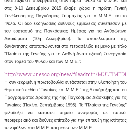
αναπτυξιακής συνεργασίας στον τομέα “Φύλο και Μ.Μ.Ε.” και
στις 9-10 Δεκεμβρίου 2015 έλαβε χώρα η πρώτη Γενική
Συνέλευση της Παγκόσμιας Συμμαχίας για τα Μ.Μ.Ε. και το
Φύλο. Οι δύο εκδηλώσεις διεθνούς εμβέλειας συνέπεσαν με
τον εορτασμό της Παγκόσμιας Ημέρας για τα Ανθρώπινα
Δικαιώματα (10η Δεκεμβρίου). Τα αποτελέσματα της
δυνάντησης αποτυπώνονται στο τετρασέλιδο κείμενο με τίτλο
“Πλαίσιο της Γενεύης για τη Διεθνή Αναπτυξιακή Συνεργασία
στον τομέα του Φύλου και των Μ.Μ.Ε.”:
http://www.unesco.org/new/fileadmin/MULTIMEDIA
Η συγκεκριμένη πρωτοβουλία εντάσσεται στην υλοποίηση του
θεματικού πεδίου “Γυναίκες και Μ.Μ.Ε.” της Διακήρυξης και του
Προγράμματος Δράσης της 4ης Παγκόσμιας Διάσκεψης για τις
Γυναίκες (Πεκίνο, Σεπτέμβριος 1995). Το “Πλαίσιο της Γενεύης”
φιλοδοξεί να καταστεί σημείο αναφοράς σε τοπικό,
περιφερειακό και διεθνές επίπεδο για την επίτευξη της ισότητας
των φύλων στα Μ.Μ.Ε. και μέσω των Μ.Μ.Ε.