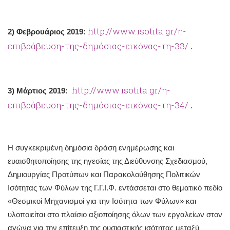
http://www.isotita.gr/η-
2) Φεβρουάριος 2019:
επιβράβευση-της-δημόσιας-εικόνας-τη-33/
.
http://www.isotita.gr/η-
3) Μάρτιος 2019:
επιβράβευση-της-δημόσιας-εικόνας-τη-34/
.
Η συγκεκριμένη δημόσια δράση ενημέρωσης και
ευαισθητοποίησης της ηγεσίας της Διεύθυνσης Σχεδιασμού,
Δημιουργίας Προτύπων και Παρακολούθησης Πολιτικών
Ισότητας των Φύλων της Γ.Γ.Ι.Φ. εντάσσεται στο θεματικό πεδίο
«Θεσμικοί Μηχανισμοί για την Ισότητα των Φύλων» και
υλοποιείται στο πλαίσιο αξιοποίησης όλων των εργαλείων στον
αγώνα για την επίτευξη της ουσιαστικής ισότητας μεταξύ