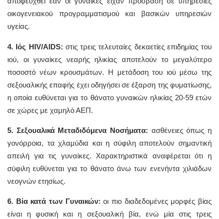
αποφευχθεί εάν οι γυναίκες είχαν πρόσβαση σε υπηρεσίες
οικογενειακού προγραμματισμού και βασικών υπηρεσιών
υγείας.
4. Ιός HIV/AIDS:
στις τρεις τελευταίες δεκαετίες επιδημίας του
ιού, οι γυναίκες νεαρής ηλικίας αποτελούν το μεγαλύτερο
ποσοστό νέων κρουσμάτων. Η μετάδοση του ιού μέσω της
σεξουαλικής επαφής έχει οδηγήσει σε έξαρση της φυματίωσης,
η οποία ευθύνεται για το θάνατο γυναικών ηλικίας 20-59 ετών
σε χώρες με χαμηλό ΑΕΠ.
5. Σεξουαλικά Μεταδιδόμενα Νοσήματα:
ασθένειες όπως η
γονόρροια, τα χλαμύδια και η σύφιλη αποτελούν σημαντική
απειλή για τις γυναίκες. Χαρακτηριστικά αναφέρεται ότι η
σύφιλη ευθύνεται για το θάνατο άνω των ενενήντα χιλιάδων
νεογνών ετησίως.
6. Βία κατά των Γυναικών:
οι πιο διαδεδομένες μορφές βίας
είναι η φυσική και η σεξουαλική βία, ενώ μία στις τρεις