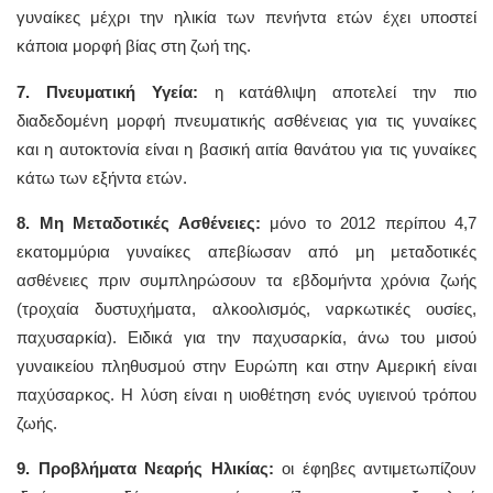
γυναίκες μέχρι την ηλικία των πενήντα ετών έχει υποστεί
κάποια μορφή βίας στη ζωή της.
7. Πνευματική Υγεία:
η κατάθλιψη αποτελεί την πιο
διαδεδομένη μορφή πνευματικής ασθένειας για τις γυναίκες
και η αυτοκτονία είναι η βασική αιτία θανάτου για τις γυναίκες
κάτω των εξήντα ετών.
8. Μη Μεταδοτικές Ασθένειες:
μόνο το 2012 περίπου 4,7
εκατομμύρια γυναίκες απεβίωσαν από μη μεταδοτικές
ασθένειες πριν συμπληρώσουν τα εβδομήντα χρόνια ζωής
(τροχαία δυστυχήματα, αλκοολισμός, ναρκωτικές ουσίες,
παχυσαρκία). Ειδικά για την παχυσαρκία, άνω του μισού
γυναικείου πληθυσμού στην Ευρώπη και στην Αμερική είναι
παχύσαρκος. Η λύση είναι η υιοθέτηση ενός υγιεινού τρόπου
ζωής.
9. Προβλήματα Νεαρής Ηλικίας:
οι έφηβες αντιμετωπίζουν