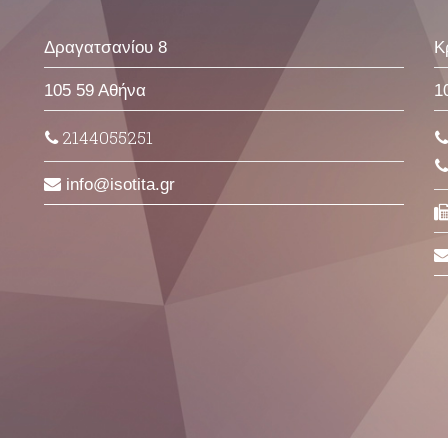
Δραγατσανίου 8
Κ
105 59 Αθήνα
1
2144055251
info
isotita
gr